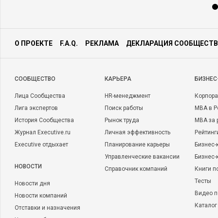
О ПРОЕКТЕ
F.A.Q.
РЕКЛАМА
ДЕКЛАРАЦИЯ СООБЩЕСТВ
CООБЩЕСТВО
КАРЬЕРА
БИЗНЕС
Лица Сообщества
HR-менеджмент
Корпора
Лига экспертов
Поиск работы
MBA в Р
История Сообщества
Рынок труда
MBA за 
Журнал Executive.ru
Личная эффективность
Рейтинг
Executive отдыхает
Планирование карьеры
Бизнес-
Управленческие вакансии
Бизнес-
НОВОСТИ
Справочник компаний
Книги п
Тесты
Новости дня
Видео п
Новости компаний
Каталог
Отставки и назначения