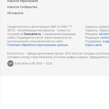
Новости образования
Новости Сообщества
HR-новости
Свидетельство о регистрации СМИ Эл NФС 77-
Сервисы, рекрут
38751. Републикация материалов - только со
Сервисы, образ
ссылкой на
Executive.ru
, с разрешения редакции
Реклама:
adverti
сайта. Редакция не несет ответственности за
Редакция:
conten
высказывания пользователей на сайте.
Поддержка:
supp
Политика обработки персональных данных
Карта сайта
Executive.ru – краудсорсинговый проект, 80% текстов созданы участни
оспорить логику повествования, уточнить цифры и факты, обращайтесь 
18+
Executive.ru © 2000 – 2026.