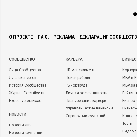
О ПРОЕКТЕ
F.A.Q.
РЕКЛАМА
ДЕКЛАРАЦИЯ СООБЩЕСТВ
CООБЩЕСТВО
КАРЬЕРА
БИЗНЕС
Лица Сообщества
HR-менеджмент
Корпора
Лига экспертов
Поиск работы
MBA в Р
История Сообщества
Рынок труда
MBA за 
Журнал Executive.ru
Личная эффективность
Рейтинг
Executive отдыхает
Планирование карьеры
Бизнес-
Управленческие вакансии
Бизнес-
НОВОСТИ
Справочник компаний
Книги п
Тесты
Новости дня
Видео п
Новости компаний