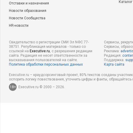
Каталог
Отставки и назначения
Новости образования
Новости Сообщества
HR-новости
Свидетельство о регистрации СМИ Эл NФС 77-
Сервисы, рекрут
38751. Републикация материалов - только со
Сервисы, образ
ссылкой на
Executive.ru
, с разрешения редакции
Реклама:
adverti
сайта. Редакция не несет ответственности за
Редакция:
conten
высказывания пользователей на сайте.
Поддержка:
supp
Политика обработки персональных данных
Карта сайта
Executive.ru – краудсорсинговый проект, 80% текстов созданы участни
оспорить логику повествования, уточнить цифры и факты, обращайтесь 
18+
Executive.ru © 2000 – 2026.