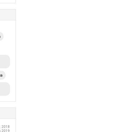
а
ов
. 2018
а 2019