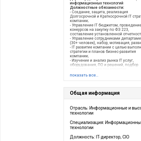
информационных технологий
Должностные обязанности:
- Создание, защита, реализация
Долгосрочной и Краткосрочной IT стра
компании;
- Управление IT бюджетом, проведени
конкурсов на закупку по ФЗ 223,
составление установленной отчетност
- Управление сотрудниками департаме
(30+ человек), набор, мотивация, разв
- IT развитие компании с целью выпол
стратегии и планов бизнес-развития
компании;
- Изучение и анализ рынка IT услуг,
оборудования, ПО и решений, подбор
оптимальных для предприятия;
- Выявление, формализация, создание
показать все…
модификация бизнес-процессов треб
автоматизации и оптимизации;
- Ведение IT проектов (оценка рисков,
принятие мер по снижению их вероятн
Общая информация
контроль соблюдения сроков реализац
- Обеспечение написания необходим
регламентов, нормативов и стандарто
Отрасль: Информационные и выс
предприятия в сфере IT;
технологии
Достижения:
1) Обеспечение слияния
компаний в одну. Преобразование стр
департамента, переход с филиальной
Специализация: Информационны
структуры ИТ на объединенную структу
технологии
группы компаний, ориентированную на
функциональные службы. Объединен
Должность:
IT-директор, CIO
инфраструктуры филиалов и головного