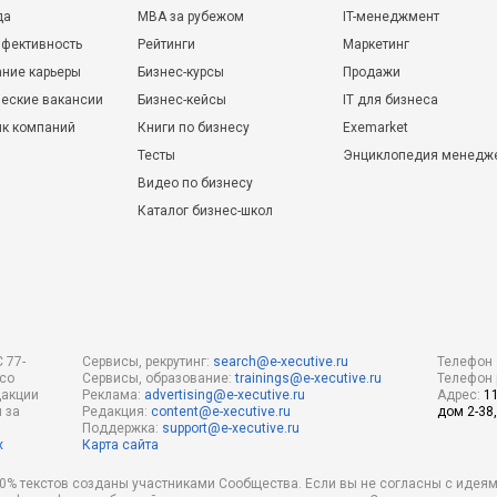
ющих
да
MBA за рубежом
IT-менеджмент
 были
фективность
Рейтинги
Маркетинг
ы
ьных
ние карьеры
Бизнес-курсы
Продажи
дрение
еские вакансии
Бизнес-кейсы
IT для бизнеса
ая
схема
ик компаний
Книги по бизнесу
Exemarket
 10)
Тесты
Энциклопедия менедж
более
Видео по бизнесу
ту
Каталог бизнес-школ
EDI и
брики,
ранах
 77-
Сервисы, рекрутинг:
search@e-xecutive.ru
Телефон 
 2007
 со
Сервисы, образование:
trainings@e-xecutive.ru
Телефон 
. 2012
дакции
Реклама:
advertising@e-xecutive.ru
Адрес:
1
 за
Редакция:
content@e-xecutive.ru
дом 2-38,
 в
Поддержка:
support@e-xecutive.ru
х
Карта сайта
 (в
 80% текстов созданы участниками Сообщества. Если вы не согласны с идеям