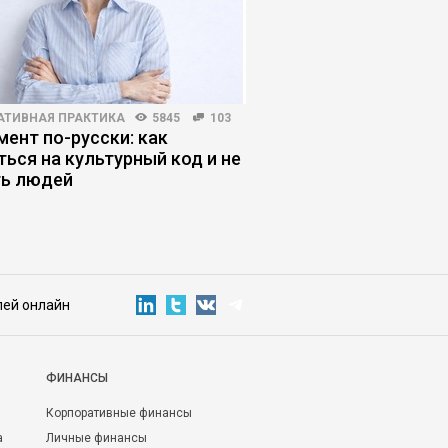
АТИВНАЯ ПРАКТИКА
5845
103
HR-МЕНЕДЖМЕНТ
3147
мент по-русски: как
Искусственный интел
ться на культурный код и не
насколько ожидания
ь людей
реальностью
лей онлайн
ФИНАНСЫ
Корпоративные финансы
а
Личные финансы