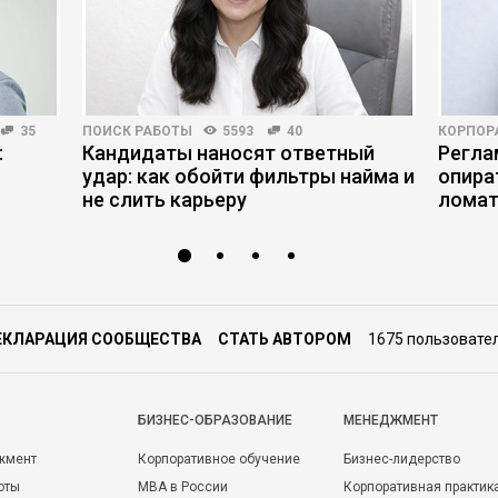
ечения
 и
ующих
35
ПОИСК РАБОТЫ
5593
40
КОРПОР
ости и
:
Кандидаты наносят ответный
Регла
ии);
удар: как обойти фильтры найма и
опира
ых
в
не слить карьеру
ломат
ятия;
ЕКЛАРАЦИЯ СООБЩЕСТВА
СТАТЬ АВТОРОМ
1675 пользовате
ов
 и
вых
а
БИЗНЕС-ОБРАЗОВАНИЕ
МЕНЕДЖМЕНТ
ичным
жмент
Корпоративное обучение
Бизнес-лидерство
емой
оты
MBA в России
Корпоративная практик