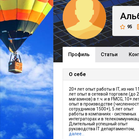
Аль
95
Профиль
Cтатьи
Кон
О себе
20+ лет опыт работы в IT, из них 1
лет опыт в сетевой торговле (до 
магазинов) в т.ч. и в FMCG, 10+ ле
опыт в производстве (численнос
сотрудников 1500+), 5 лет опыт
работы в компаниях - системных
интеграторах и в телекоммуникац
Длительный успешный опыт
руководства IT департаментом,
далее…