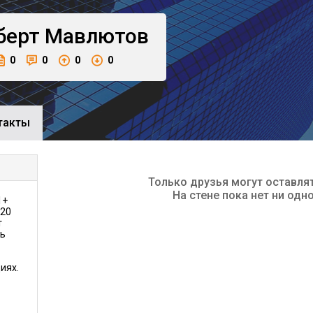
берт
Мавлютов
0
0
0
0
такты
Только друзья могут оставля
На стене пока нет ни одн
1+
220
т
ть
иях.