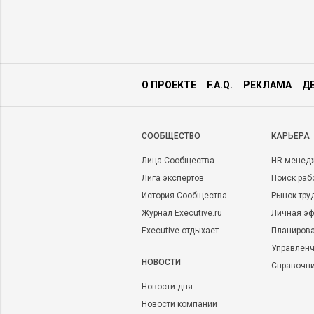
О ПРОЕКТЕ
F.A.Q.
РЕКЛАМА
Д
CООБЩЕСТВО
КАРЬЕРА
Лица Сообщества
HR-менед
Лига экспертов
Поиск раб
История Сообщества
Рынок тру
Журнал Executive.ru
Личная эф
Executive отдыхает
Планирова
Управленч
НОВОСТИ
Справочн
Новости дня
Новости компаний