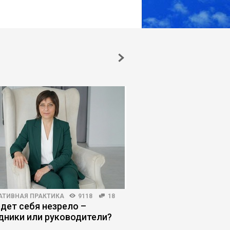
АТИВНАЯ ПРАКТИКА
9118
18
ЛИЧНАЯ ЭФФЕКТИВНОСТЬ
едет себя незрело –
Почему отдых стал 
дники или руководители?
усталость – дефект