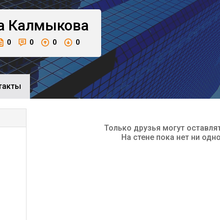
а
Калмыкова
0
0
0
0
такты
Только друзья могут оставля
На стене пока нет ни одн