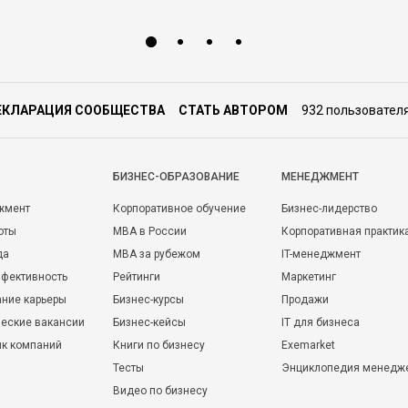
ЕКЛАРАЦИЯ СООБЩЕСТВА
СТАТЬ АВТОРОМ
932 пользовател
БИЗНЕС-ОБРАЗОВАНИЕ
МЕНЕДЖМЕНТ
жмент
Корпоративное обучение
Бизнес-лидерство
оты
MBA в России
Корпоративная практик
да
MBA за рубежом
IT-менеджмент
фективность
Рейтинги
Маркетинг
ние карьеры
Бизнес-курсы
Продажи
еские вакансии
Бизнес-кейсы
IT для бизнеса
ик компаний
Книги по бизнесу
Exemarket
Тесты
Энциклопедия менедж
Видео по бизнесу