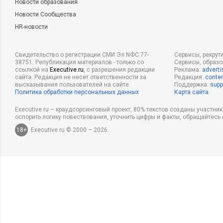
Новости образования
Новости Сообщества
HR-новости
Свидетельство о регистрации СМИ Эл NФС 77-
Сервисы, рекрут
38751. Републикация материалов - только со
Сервисы, образ
ссылкой на
Executive.ru
, с разрешения редакции
Реклама:
adverti
сайта. Редакция не несет ответственности за
Редакция:
conten
высказывания пользователей на сайте.
Поддержка:
supp
Политика обработки персональных данных
Карта сайта
Executive.ru – краудсорсинговый проект, 80% текстов созданы участни
оспорить логику повествования, уточнить цифры и факты, обращайтесь 
18+
Executive.ru © 2000 – 2026.