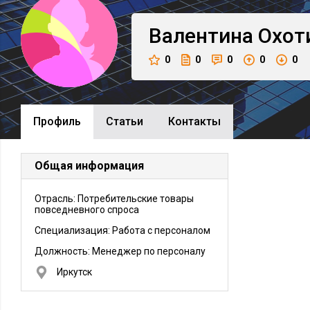
Валентина
Охот
0
0
0
0
0
Профиль
Cтатьи
Контакты
Общая информация
Отрасль: Потребительские товары
повседневного спроса
Специализация: Работа с персоналом
Должность:
Менеджер по персоналу
Иркутск