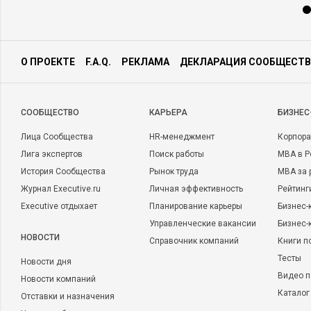
О ПРОЕКТЕ
F.A.Q.
РЕКЛАМА
ДЕКЛАРАЦИЯ СООБЩЕСТВ
CООБЩЕСТВО
КАРЬЕРА
БИЗНЕС
Лица Сообщества
HR-менеджмент
Корпора
Лига экспертов
Поиск работы
MBA в Р
История Сообщества
Рынок труда
MBA за 
Журнал Executive.ru
Личная эффективность
Рейтинг
Executive отдыхает
Планирование карьеры
Бизнес-
Управленческие вакансии
Бизнес-
НОВОСТИ
Справочник компаний
Книги п
Тесты
Новости дня
Видео п
Новости компаний
Каталог
Отставки и назначения