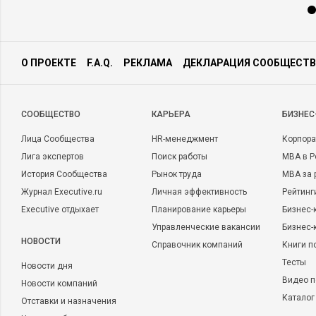
О ПРОЕКТЕ
F.A.Q.
РЕКЛАМА
ДЕКЛАРАЦИЯ СООБЩЕСТВ
CООБЩЕСТВО
КАРЬЕРА
БИЗНЕС
Лица Сообщества
HR-менеджмент
Корпора
Лига экспертов
Поиск работы
MBA в Р
История Сообщества
Рынок труда
MBA за 
Журнал Executive.ru
Личная эффективность
Рейтинг
Executive отдыхает
Планирование карьеры
Бизнес-
Управленческие вакансии
Бизнес-
НОВОСТИ
Справочник компаний
Книги п
Тесты
Новости дня
Видео п
Новости компаний
Каталог
Отставки и назначения