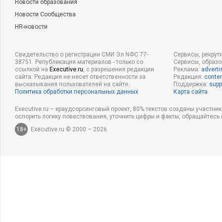
Новости образования
Новости Сообщества
HR-новости
Свидетельство о регистрации СМИ Эл NФС 77-
Сервисы, рекрут
38751. Републикация материалов - только со
Сервисы, образ
ссылкой на
Executive.ru
, с разрешения редакции
Реклама:
adverti
сайта. Редакция не несет ответственности за
Редакция:
conten
высказывания пользователей на сайте.
Поддержка:
supp
Политика обработки персональных данных
Карта сайта
Executive.ru – краудсорсинговый проект, 80% текстов созданы участни
оспорить логику повествования, уточнить цифры и факты, обращайтесь 
18+
Executive.ru © 2000 – 2026.