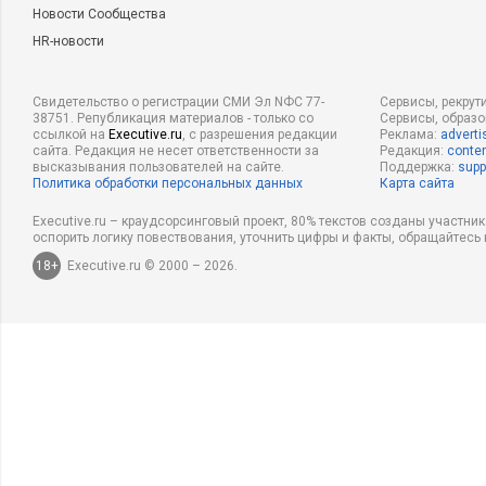
Новости Сообщества
HR-новости
Свидетельство о регистрации СМИ Эл NФС 77-
Сервисы, рекрут
38751. Републикация материалов - только со
Сервисы, образ
ссылкой на
Executive.ru
, с разрешения редакции
Реклама:
adverti
сайта. Редакция не несет ответственности за
Редакция:
conten
высказывания пользователей на сайте.
Поддержка:
supp
Политика обработки персональных данных
Карта сайта
Executive.ru – краудсорсинговый проект, 80% текстов созданы участни
оспорить логику повествования, уточнить цифры и факты, обращайтесь 
18+
Executive.ru © 2000 – 2026.