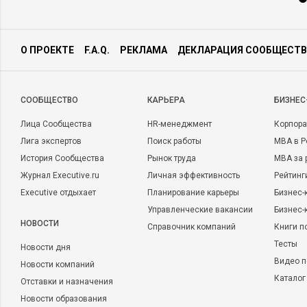
О ПРОЕКТЕ
F.A.Q.
РЕКЛАМА
ДЕКЛАРАЦИЯ СООБЩЕСТВ
CООБЩЕСТВО
КАРЬЕРА
БИЗНЕС
Лица Сообщества
HR-менеджмент
Корпора
Лига экспертов
Поиск работы
MBA в Р
История Сообщества
Рынок труда
MBA за 
Журнал Executive.ru
Личная эффективность
Рейтинг
Executive отдыхает
Планирование карьеры
Бизнес-
Управленческие вакансии
Бизнес-
НОВОСТИ
Справочник компаний
Книги п
Тесты
Новости дня
Видео п
Новости компаний
Каталог
Отставки и назначения
Новости образования