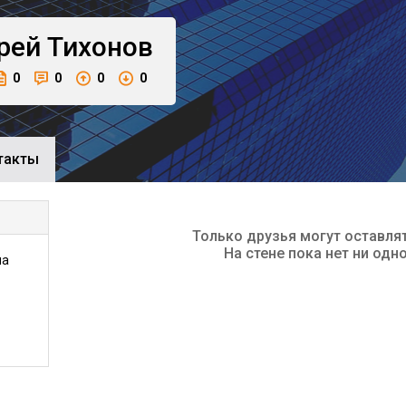
рей
Тихонов
0
0
0
0
такты
Только друзья могут оставля
На стене пока нет ни одн
на