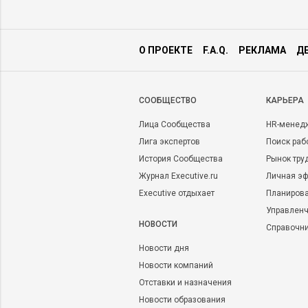
О ПРОЕКТЕ
F.A.Q.
РЕКЛАМА
Д
CООБЩЕСТВО
КАРЬЕРА
Лица Сообщества
HR-менед
Лига экспертов
Поиск раб
История Сообщества
Рынок тру
Журнал Executive.ru
Личная эф
Executive отдыхает
Планирова
Управленч
НОВОСТИ
Справочн
Новости дня
Новости компаний
Отставки и назначения
Новости образования