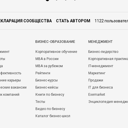
ЕКЛАРАЦИЯ СООБЩЕСТВА
СТАТЬ АВТОРОМ
1122 пользовате
БИЗНЕС-ОБРАЗОВАНИЕ
МЕНЕДЖМЕНТ
жмент
Корпоративное обучение
Бизнес-лидерство
оты
MBA в России
Корпоративная практик
да
MBA за рубежом
IT-менеджмент
фективность
Рейтинги
Маркетинг
ние карьеры
Бизнес-курсы
Продажи
еские вакансии
Бизнес-кейсы
IT для бизнеса
ик компаний
Книги по бизнесу
Exemarket
Тесты
Энциклопедия менедж
Видео по бизнесу
Каталог бизнес-школ