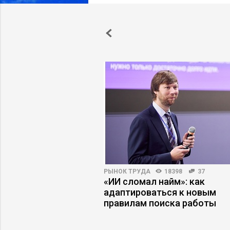
ВО
5554
9
РЫНОК ТРУДА
18398
37
ий, которые
«ИИ сломал найм»: как
же сильного лидера
адаптироваться к новым
правилам поиска работы