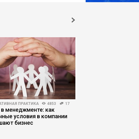
АТИВНАЯ ПРАКТИКА
4853
17
ЛИЧНАЯ ЭФФЕКТИВНОСТЬ
 в менеджменте: как
Почему умные люди
чные условия в компании
глупые решения
шают бизнес