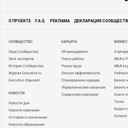
О ПРОЕКТЕ
F.A.Q.
РЕКЛАМА
ДЕКЛАРАЦИЯ СООБЩЕСТВ
CООБЩЕСТВО
КАРЬЕРА
БИЗНЕС
Лица Сообщества
HR-менеджмент
Корпора
Лига экспертов
Поиск работы
MBA в Р
История Сообщества
Рынок труда
MBA за 
Журнал Executive.ru
Личная эффективность
Рейтинг
Executive отдыхает
Планирование карьеры
Бизнес-
Управленческие вакансии
Бизнес-
НОВОСТИ
Справочник компаний
Книги п
Тесты
Новости дня
Видео п
Новости компаний
Каталог
Отставки и назначения
Новости образования