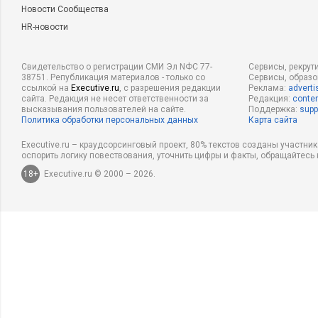
Новости Сообщества
HR-новости
Свидетельство о регистрации СМИ Эл NФС 77-
Сервисы, рекрут
38751. Републикация материалов - только со
Сервисы, образ
ссылкой на
Executive.ru
, с разрешения редакции
Реклама:
adverti
сайта. Редакция не несет ответственности за
Редакция:
conten
высказывания пользователей на сайте.
Поддержка:
supp
Политика обработки персональных данных
Карта сайта
Executive.ru – краудсорсинговый проект, 80% текстов созданы участни
оспорить логику повествования, уточнить цифры и факты, обращайтесь 
18+
Executive.ru © 2000 – 2026.