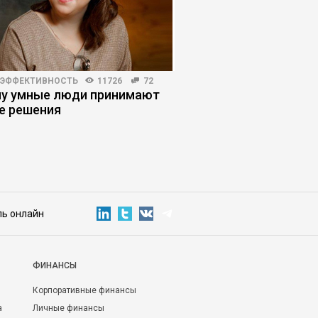
 ЭФФЕКТИВНОСТЬ
11726
72
EXECUTIVE MARKET
8695
у умные люди принимают
Как выйти на рынок 
е решения
возможности и барь
ль онлайн
ФИНАНСЫ
Корпоративные финансы
а
Личные финансы