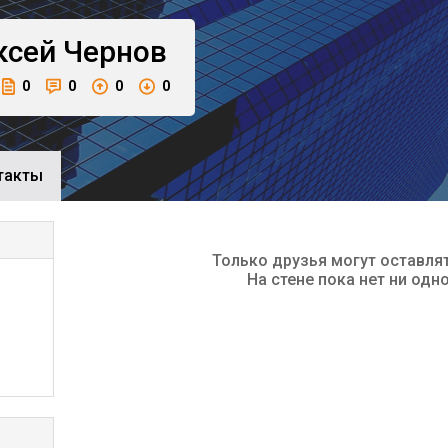
ксей
Чернов
0
0
0
0
такты
Только друзья могут оставля
На стене пока нет ни одн