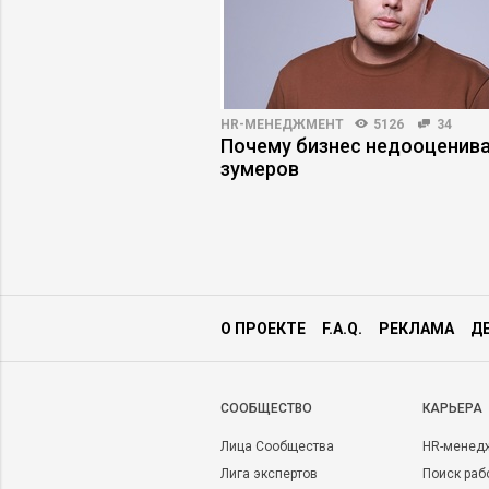
ПРАКТИКА
10434
36
HR-МЕНЕДЖМЕНТ
5126
34
ФОТ на 40%, изменив
Почему бизнес недооценив
ю модель бизнеса
зумеров
О ПРОЕКТЕ
F.A.Q.
РЕКЛАМА
Д
CООБЩЕСТВО
КАРЬЕРА
Лица Сообщества
HR-менед
Лига экспертов
Поиск раб