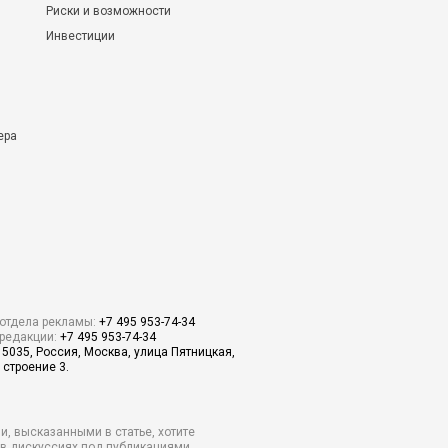
Риски и возможности
Инвестиции
ера
отдела рекламы:
+7 495 953-74-34
редакции:
+7 495 953-74-34
15035, Россия, Москва, улица Пятницкая,
 строение 3.
и, высказанными в статье, хотите
о в дискуссиях под публикациями.