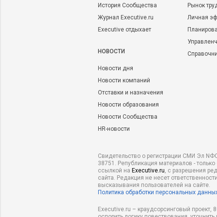
История Сообщества
Рынок тру
Журнал Executive.ru
Личная эф
Executive отдыхает
Планирова
Управленч
НОВОСТИ
Справочн
Новости дня
Новости компаний
Отставки и назначения
Новости образования
Новости Сообщества
HR-новости
Свидетельство о регистрации СМИ Эл NФС
38751. Републикация материалов - только
ссылкой на
Executive.ru
, с разрешения ре
сайта. Редакция не несет ответственности
высказывания пользователей на сайте.
Политика обработки персональных данны
Executive.ru – краудсорсинговый проект,
оспорить логику повествования, уточнить