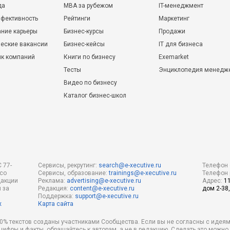
да
MBA за рубежом
IT-менеджмент
фективность
Рейтинги
Маркетинг
ние карьеры
Бизнес-курсы
Продажи
еские вакансии
Бизнес-кейсы
IT для бизнеса
ик компаний
Книги по бизнесу
Exemarket
Тесты
Энциклопедия менедж
Видео по бизнесу
Каталог бизнес-школ
 77-
Сервисы, рекрутинг:
search@e-xecutive.ru
Телефон 
 со
Сервисы, образование:
trainings@e-xecutive.ru
Телефон 
дакции
Реклама:
advertising@e-xecutive.ru
Адрес:
1
 за
Редакция:
content@e-xecutive.ru
дом 2-38,
Поддержка:
support@e-xecutive.ru
х
Карта сайта
 80% текстов созданы участниками Сообщества. Если вы не согласны с идеям
 цифры и факты, обращайтесь к авторам, а не в редакцию. Сделать это можн