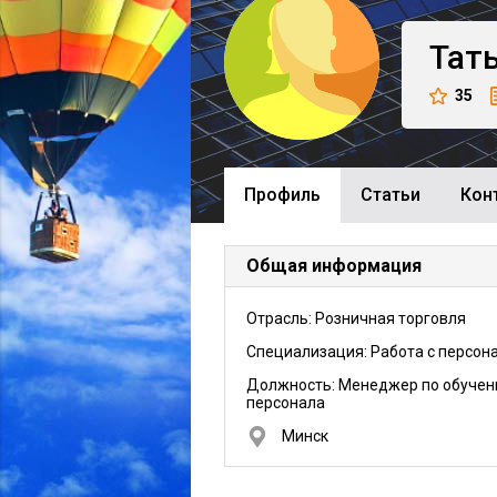
Тат
35
Профиль
Cтатьи
Кон
Общая информация
Отрасль: Розничная торговля
Специализация: Работа с персон
Должность:
Менеджер по обуче
персонала
Минск