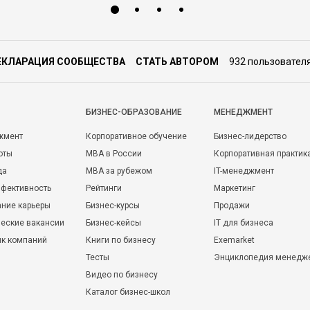
ЕКЛАРАЦИЯ СООБЩЕСТВА
СТАТЬ АВТОРОМ
932 пользовател
БИЗНЕС-ОБРАЗОВАНИЕ
МЕНЕДЖМЕНТ
жмент
Корпоративное обучение
Бизнес-лидерство
оты
MBA в России
Корпоративная практик
да
MBA за рубежом
IT-менеджмент
фективность
Рейтинги
Маркетинг
ние карьеры
Бизнес-курсы
Продажи
еские вакансии
Бизнес-кейсы
IT для бизнеса
ик компаний
Книги по бизнесу
Exemarket
Тесты
Энциклопедия менедж
Видео по бизнесу
Каталог бизнес-школ