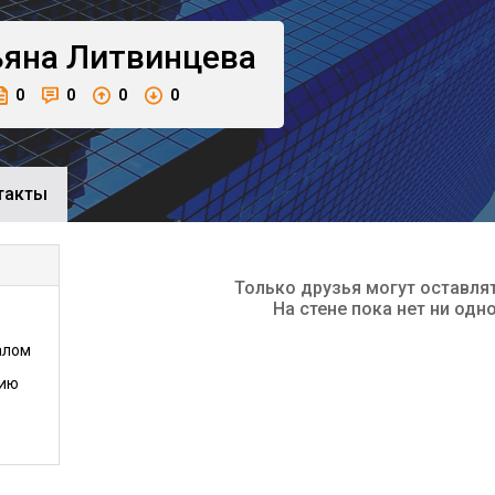
ьяна
Литвинцева
0
0
0
0
такты
Только друзья могут оставля
На стене пока нет ни одн
алом
нию