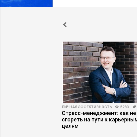
ПРАКТИКА
5868
33
ЛИЧНАЯ ЭФФЕКТИВНОСТЬ
5283
енеджер будущего –
Стресс-менеджмент: как не
росетей или
сгореть на пути к карьерны
 архитектор?
целям