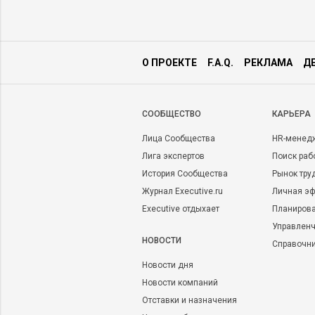
О ПРОЕКТЕ
F.A.Q.
РЕКЛАМА
Д
CООБЩЕСТВО
КАРЬЕРА
Лица Сообщества
HR-менед
Лига экспертов
Поиск раб
История Сообщества
Рынок тру
Журнал Executive.ru
Личная эф
Executive отдыхает
Планирова
Управленч
НОВОСТИ
Справочн
Новости дня
Новости компаний
Отставки и назначения