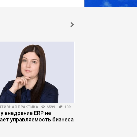
АТИВНАЯ ПРАКТИКА
6599
109
КОРПОРАТИВНАЯ ПРАКТИКА
у внедрение ERP не
Виноватых нет: как 
ает управляемость бизнеса
процессы, которые
брак