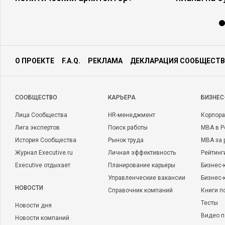
О ПРОЕКТЕ
F.A.Q.
РЕКЛАМА
ДЕКЛАРАЦИЯ СООБЩЕСТВ
CООБЩЕСТВО
КАРЬЕРА
БИЗНЕС
Лица Сообщества
HR-менеджмент
Корпора
Лига экспертов
Поиск работы
MBA в Р
История Сообщества
Рынок труда
MBA за 
Журнал Executive.ru
Личная эффективность
Рейтинг
Executive отдыхает
Планирование карьеры
Бизнес-
Управленческие вакансии
Бизнес-
НОВОСТИ
Справочник компаний
Книги п
Тесты
Новости дня
Видео п
Новости компаний