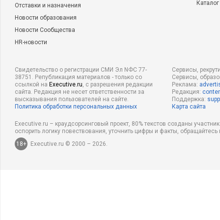
Каталог
Отставки и назначения
Новости образования
Новости Сообщества
HR-новости
Свидетельство о регистрации СМИ Эл NФС 77-
Сервисы, рекрут
38751. Републикация материалов - только со
Сервисы, образ
ссылкой на
Executive.ru
, с разрешения редакции
Реклама:
adverti
сайта. Редакция не несет ответственности за
Редакция:
conten
высказывания пользователей на сайте.
Поддержка:
supp
Политика обработки персональных данных
Карта сайта
Executive.ru – краудсорсинговый проект, 80% текстов созданы участни
оспорить логику повествования, уточнить цифры и факты, обращайтесь 
18+
Executive.ru © 2000 – 2026.