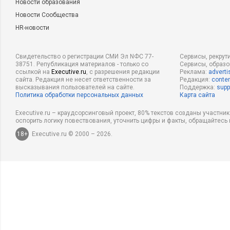
Новости образования
Новости Сообщества
HR-новости
Свидетельство о регистрации СМИ Эл NФС 77-
Сервисы, рекрут
38751. Републикация материалов - только со
Сервисы, образ
ссылкой на
Executive.ru
, с разрешения редакции
Реклама:
adverti
сайта. Редакция не несет ответственности за
Редакция:
conten
высказывания пользователей на сайте.
Поддержка:
supp
Политика обработки персональных данных
Карта сайта
Executive.ru – краудсорсинговый проект, 80% текстов созданы участни
оспорить логику повествования, уточнить цифры и факты, обращайтесь 
18+
Executive.ru © 2000 – 2026.