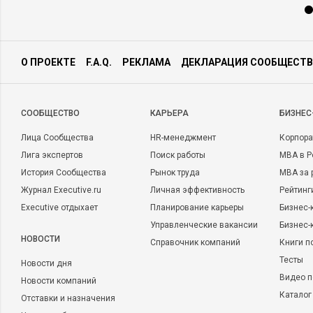
О ПРОЕКТЕ
F.A.Q.
РЕКЛАМА
ДЕКЛАРАЦИЯ СООБЩЕСТВ
CООБЩЕСТВО
КАРЬЕРА
БИЗНЕС
Лица Сообщества
HR-менеджмент
Корпора
Лига экспертов
Поиск работы
MBA в Р
История Сообщества
Рынок труда
MBA за 
Журнал Executive.ru
Личная эффективность
Рейтинг
Executive отдыхает
Планирование карьеры
Бизнес-
Управленческие вакансии
Бизнес-
НОВОСТИ
Справочник компаний
Книги п
Тесты
Новости дня
Видео п
Новости компаний
Каталог
Отставки и назначения