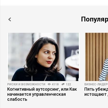
Популя
РИСКИ И ВОЗМОЖНОСТИ
4118
122
БИЗНЕС-ЛИДЕР
ь
Когнитивный аутсорсинг, или Как
Пять убеж
начинается управленческая
истощают 
слабость