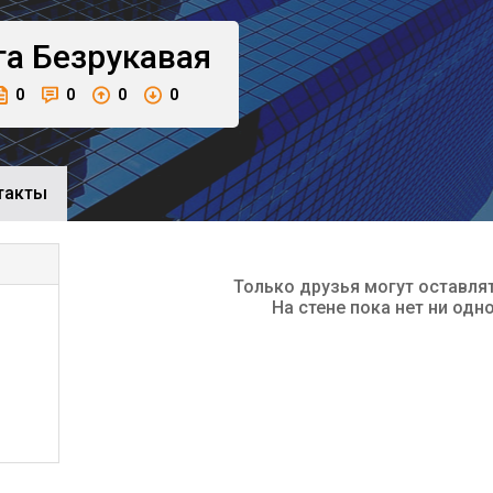
га
Безрукавая
0
0
0
0
такты
Только друзья могут оставля
На стене пока нет ни одн