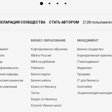
ЕКЛАРАЦИЯ СООБЩЕСТВА
СТАТЬ АВТОРОМ
2128 пользовате
БИЗНЕС-ОБРАЗОВАНИЕ
МЕНЕДЖМЕНТ
жмент
Корпоративное обучение
Бизнес-лидерство
оты
MBA в России
Корпоративная практик
да
MBA за рубежом
IT-менеджмент
фективность
Рейтинги
Маркетинг
ние карьеры
Бизнес-курсы
Продажи
еские вакансии
Бизнес-кейсы
IT для бизнеса
ик компаний
Книги по бизнесу
Exemarket
Тесты
Энциклопедия менедж
Видео по бизнесу
Каталог бизнес-школ