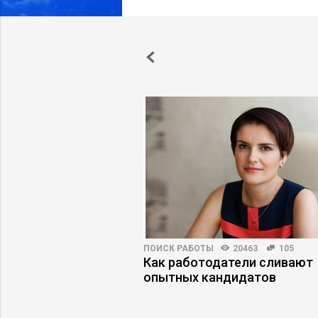
ПРАКТИКА
10434
36
ПОИСК РАБОТЫ
20463
105
ФОТ на 40%, изменив
Как работодатели сливают
ю модель бизнеса
опытных кандидатов