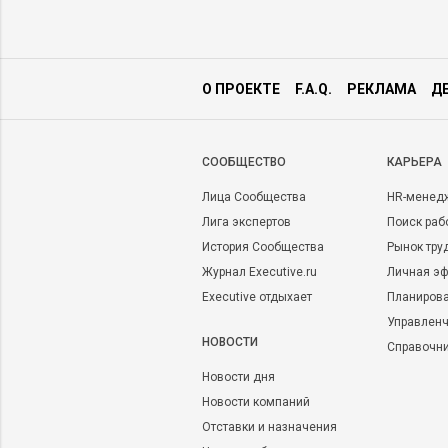
О ПРОЕКТЕ
F.A.Q.
РЕКЛАМА
Д
CООБЩЕСТВО
КАРЬЕРА
Лица Сообщества
HR-менед
Лига экспертов
Поиск раб
История Сообщества
Рынок тру
Журнал Executive.ru
Личная эф
Executive отдыхает
Планирова
Управленч
НОВОСТИ
Справочн
Новости дня
Новости компаний
Отставки и назначения