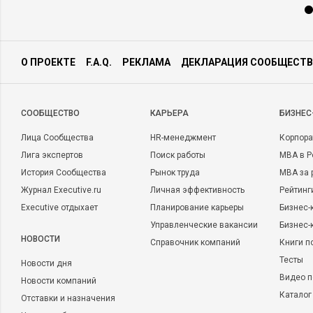
О ПРОЕКТЕ
F.A.Q.
РЕКЛАМА
ДЕКЛАРАЦИЯ СООБЩЕСТВ
CООБЩЕСТВО
КАРЬЕРА
БИЗНЕС
Лица Сообщества
HR-менеджмент
Корпора
Лига экспертов
Поиск работы
MBA в Р
История Сообщества
Рынок труда
MBA за 
Журнал Executive.ru
Личная эффективность
Рейтинг
Executive отдыхает
Планирование карьеры
Бизнес-
Управленческие вакансии
Бизнес-
НОВОСТИ
Справочник компаний
Книги п
Тесты
Новости дня
Видео п
Новости компаний
Каталог
Отставки и назначения