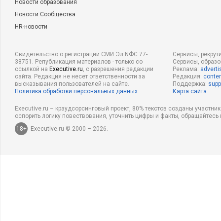
Новости образования
Новости Сообщества
HR-новости
Свидетельство о регистрации СМИ Эл NФС 77-
Сервисы, рекрут
38751. Републикация материалов - только со
Сервисы, образ
ссылкой на
Executive.ru
, с разрешения редакции
Реклама:
adverti
сайта. Редакция не несет ответственности за
Редакция:
conten
высказывания пользователей на сайте.
Поддержка:
supp
Политика обработки персональных данных
Карта сайта
Executive.ru – краудсорсинговый проект, 80% текстов созданы участни
оспорить логику повествования, уточнить цифры и факты, обращайтесь 
18+
Executive.ru © 2000 – 2026.