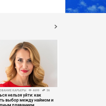
ОВАНИЕ КАРЬЕРЫ
4699
36
БИЗНЕС-ЛИДЕРСТВО
430
ься нельзя уйти: как
Обратный буллинг: к
ть выбор между наймом и
сотрудники давят на
дным плаванием
руководителей