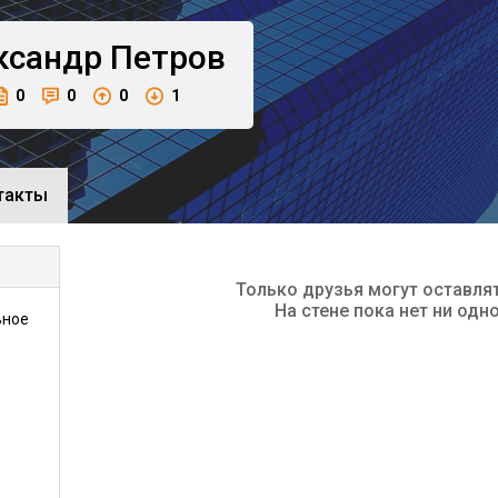
ксандр
Петров
0
0
0
1
такты
Только друзья могут оставля
На стене пока нет ни одн
ьное