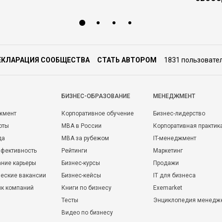
ЕКЛАРАЦИЯ СООБЩЕСТВА
СТАТЬ АВТОРОМ
1831 пользовате
БИЗНЕС-ОБРАЗОВАНИЕ
МЕНЕДЖМЕНТ
жмент
Корпоративное обучение
Бизнес-лидерство
оты
MBA в России
Корпоративная практик
да
MBA за рубежом
IT-менеджмент
фективность
Рейтинги
Маркетинг
ние карьеры
Бизнес-курсы
Продажи
еские вакансии
Бизнес-кейсы
IT для бизнеса
ик компаний
Книги по бизнесу
Exemarket
Тесты
Энциклопедия менедж
Видео по бизнесу