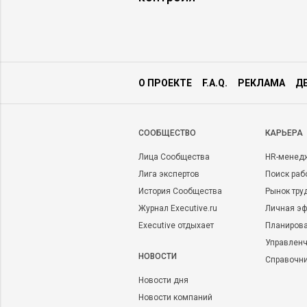
О ПРОЕКТЕ
F.A.Q.
РЕКЛАМА
Д
CООБЩЕСТВО
КАРЬЕРА
Лица Сообщества
HR-менед
Лига экспертов
Поиск раб
История Сообщества
Рынок тру
Журнал Executive.ru
Личная эф
Executive отдыхает
Планирова
Управленч
НОВОСТИ
Справочн
Новости дня
Новости компаний