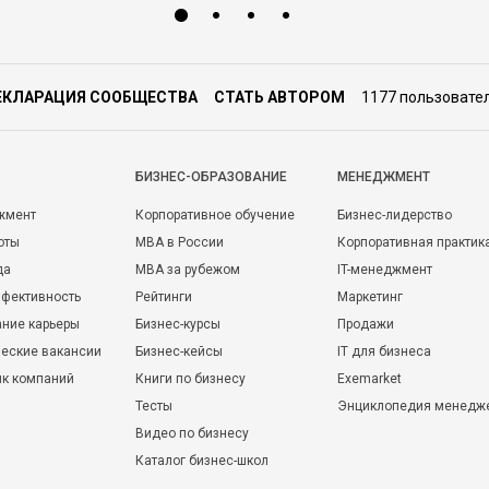
ЕКЛАРАЦИЯ СООБЩЕСТВА
СТАТЬ АВТОРОМ
1177 пользовате
БИЗНЕС-ОБРАЗОВАНИЕ
МЕНЕДЖМЕНТ
жмент
Корпоративное обучение
Бизнес-лидерство
оты
MBA в России
Корпоративная практик
да
MBA за рубежом
IT-менеджмент
фективность
Рейтинги
Маркетинг
ние карьеры
Бизнес-курсы
Продажи
еские вакансии
Бизнес-кейсы
IT для бизнеса
ик компаний
Книги по бизнесу
Exemarket
Тесты
Энциклопедия менедж
Видео по бизнесу
Каталог бизнес-школ