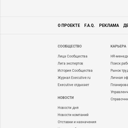
О ПРОЕКТЕ
F.A.Q.
РЕКЛАМА
Д
CООБЩЕСТВО
КАРЬЕРА
Лица Сообщества
HR-менед
Лига экспертов
Поиск раб
История Сообщества
Рынок тру
Журнал Executive.ru
Личная эф
Executive отдыхает
Планирова
Управленч
НОВОСТИ
Справочн
Новости дня
Новости компаний
Отставки и назначения