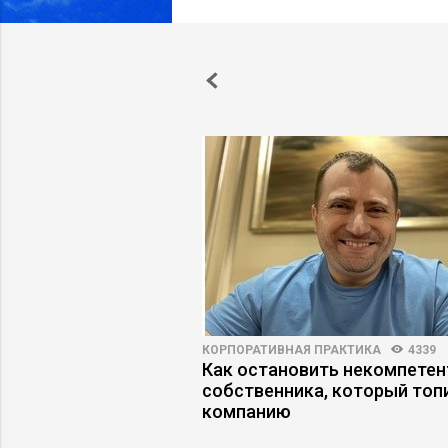
42
6
КОРПОРАТИВНАЯ ПРАКТИКА
4339
ета получить
Как остановить некомпетен
в деловых СМИ
собственника, который топ
компанию