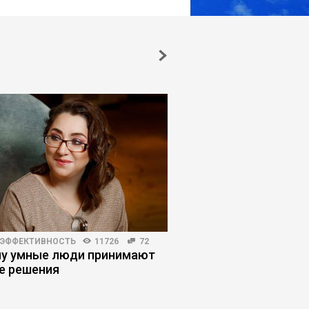
 ЭФФЕКТИВНОСТЬ
11726
72
РИСКИ И ВОЗМОЖНОСТИ
у умные люди принимают
Как искусственный 
е решения
обесценивает работ