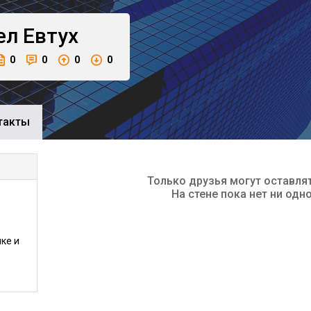
ел
Евтух
0
0
0
0
такты
Только друзья могут оставля
На стене пока нет ни одн
ке и