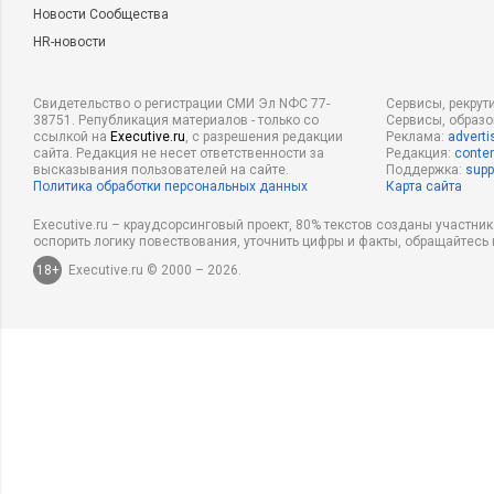
Новости Сообщества
HR-новости
Свидетельство о регистрации СМИ Эл NФС 77-
Сервисы, рекрут
38751. Републикация материалов - только со
Сервисы, образ
ссылкой на
Executive.ru
, с разрешения редакции
Реклама:
adverti
сайта. Редакция не несет ответственности за
Редакция:
conten
высказывания пользователей на сайте.
Поддержка:
supp
Политика обработки персональных данных
Карта сайта
Executive.ru – краудсорсинговый проект, 80% текстов созданы участни
оспорить логику повествования, уточнить цифры и факты, обращайтесь 
18+
Executive.ru © 2000 – 2026.