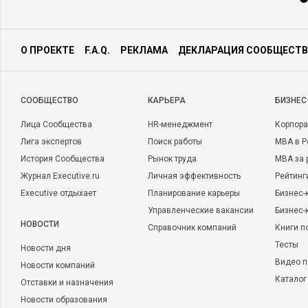
О ПРОЕКТЕ
F.A.Q.
РЕКЛАМА
ДЕКЛАРАЦИЯ СООБЩЕСТВ
CООБЩЕСТВО
КАРЬЕРА
БИЗНЕС
Лица Сообщества
HR-менеджмент
Корпора
Лига экспертов
Поиск работы
MBA в Р
История Сообщества
Рынок труда
MBA за 
Журнал Executive.ru
Личная эффективность
Рейтинг
Executive отдыхает
Планирование карьеры
Бизнес-
Управленческие вакансии
Бизнес-
НОВОСТИ
Справочник компаний
Книги п
Тесты
Новости дня
Видео п
Новости компаний
Каталог
Отставки и назначения
Новости образования