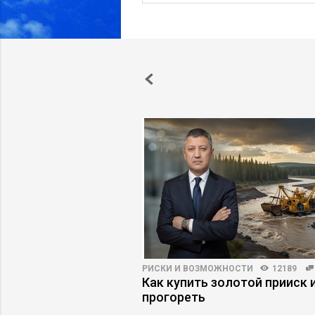
НОСТИ
5304
67
РИСКИ И ВОЗМОЖНОСТИ
12189
ти усыпляют
Как купить золотой прииск и
ь
прогореть