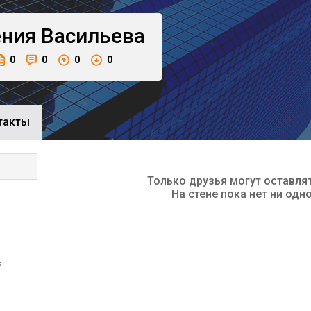
ения
Васильева
0
0
0
0
такты
Только друзья могут оставля
На стене пока нет ни одн
с