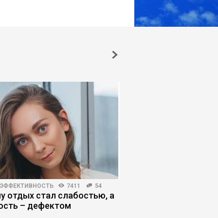
 ЭФФЕКТИВНОСТЬ
7411
54
EXECUTIVE MARKET
4719
у отдых стал слабостью, а
День открытых две
ость – дефектом
программы ЕМВА
«Стратегический ме