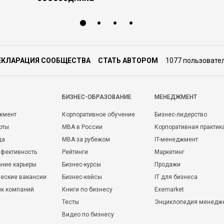
ЕКЛАРАЦИЯ СООБЩЕСТВА
СТАТЬ АВТОРОМ
1077 пользовате
БИЗНЕС-ОБРАЗОВАНИЕ
МЕНЕДЖМЕНТ
жмент
Корпоративное обучение
Бизнес-лидерство
оты
MBA в России
Корпоративная практик
да
MBA за рубежом
IT-менеджмент
фективность
Рейтинги
Маркетинг
ние карьеры
Бизнес-курсы
Продажи
еские вакансии
Бизнес-кейсы
IT для бизнеса
ик компаний
Книги по бизнесу
Exemarket
Тесты
Энциклопедия менедж
Видео по бизнесу