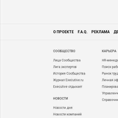
О ПРОЕКТЕ
F.A.Q.
РЕКЛАМА
Д
CООБЩЕСТВО
КАРЬЕРА
Лица Сообщества
HR-менед
Лига экспертов
Поиск раб
История Сообщества
Рынок тру
Журнал Executive.ru
Личная эф
Executive отдыхает
Планирова
Управленч
НОВОСТИ
Справочн
Новости дня
Новости компаний