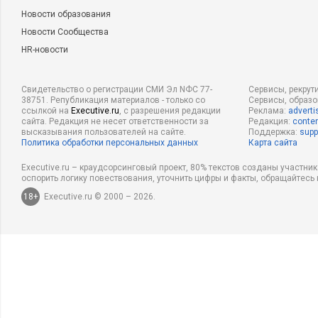
Новости образования
Новости Сообщества
HR-новости
Свидетельство о регистрации СМИ Эл NФС 77-
Сервисы, рекрут
38751. Републикация материалов - только со
Сервисы, образ
ссылкой на
Executive.ru
, с разрешения редакции
Реклама:
adverti
сайта. Редакция не несет ответственности за
Редакция:
conten
высказывания пользователей на сайте.
Поддержка:
supp
Политика обработки персональных данных
Карта сайта
Executive.ru – краудсорсинговый проект, 80% текстов созданы участни
оспорить логику повествования, уточнить цифры и факты, обращайтесь 
18+
Executive.ru © 2000 – 2026.