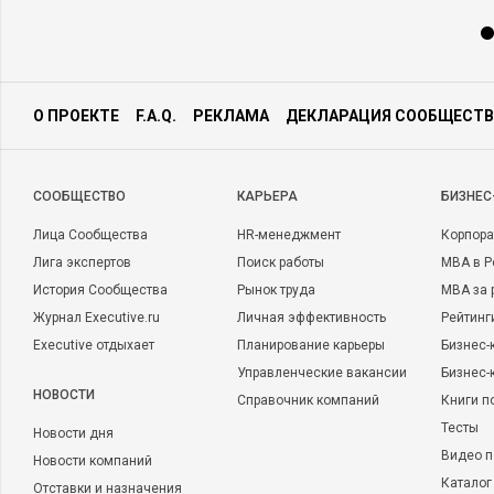
О ПРОЕКТЕ
F.A.Q.
РЕКЛАМА
ДЕКЛАРАЦИЯ СООБЩЕСТВ
CООБЩЕСТВО
КАРЬЕРА
БИЗНЕС
Лица Сообщества
HR-менеджмент
Корпора
Лига экспертов
Поиск работы
MBA в Р
История Сообщества
Рынок труда
MBA за 
Журнал Executive.ru
Личная эффективность
Рейтинг
Executive отдыхает
Планирование карьеры
Бизнес-
Управленческие вакансии
Бизнес-
НОВОСТИ
Справочник компаний
Книги п
Тесты
Новости дня
Видео п
Новости компаний
Каталог
Отставки и назначения