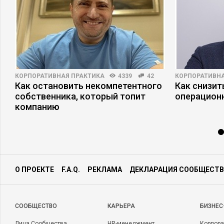
КОРПОРАТИВНАЯ ПРАКТИКА
4339
42
КОРПОРАТИВНА
Как остановить некомпетентного
Как снизит
собственника, который топит
операцион
компанию
О ПРОЕКТЕ
F.A.Q.
РЕКЛАМА
ДЕКЛАРАЦИЯ СООБЩЕСТВ
CООБЩЕСТВО
КАРЬЕРА
БИЗНЕС
Лица Сообщества
HR-менеджмент
Корпора