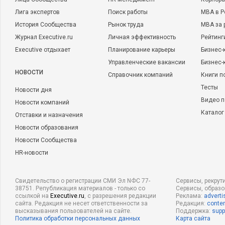
Лига экспертов
Поиск работы
MBA в Р
История Сообщества
Рынок труда
MBA за 
Журнал Executive.ru
Личная эффективность
Рейтинг
Executive отдыхает
Планирование карьеры
Бизнес-
Управленческие вакансии
Бизнес-
НОВОСТИ
Справочник компаний
Книги п
Тесты
Новости дня
Видео п
Новости компаний
Каталог
Отставки и назначения
Новости образования
Новости Сообщества
HR-новости
Свидетельство о регистрации СМИ Эл NФС 77-
Сервисы, рекрут
38751. Републикация материалов - только со
Сервисы, образ
ссылкой на
Executive.ru
, с разрешения редакции
Реклама:
adverti
сайта. Редакция не несет ответственности за
Редакция:
conten
высказывания пользователей на сайте.
Поддержка:
supp
Политика обработки персональных данных
Карта сайта