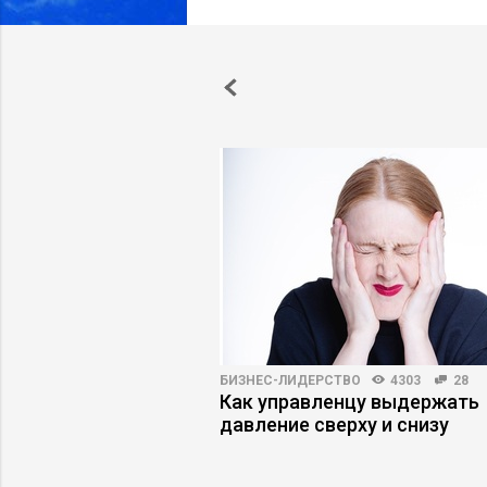
6405
51
БИЗНЕС-ЛИДЕРСТВО
4303
28
 в поиске работы:
Как управленцу выдержать
сь на рынке труда
давление сверху и снизу