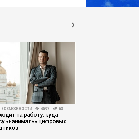
И ВОЗМОЖНОСТИ
4597
63
ЖУРНАЛ
5035
60
ходит на работу: куда
«Лишь бы не было ху
су «нанимать» цифровых
Почему мы перестал
дников
планы на будущее