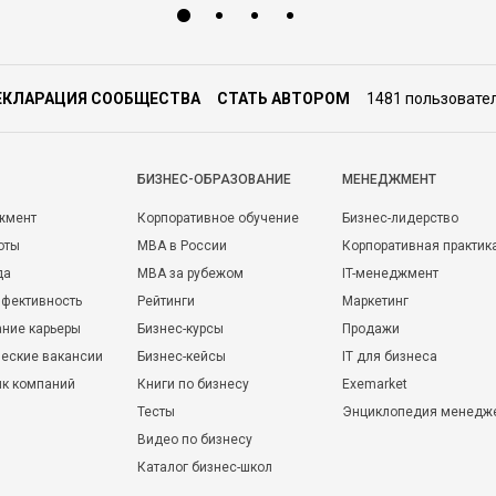
ЕКЛАРАЦИЯ СООБЩЕСТВА
СТАТЬ АВТОРОМ
1481 пользовате
БИЗНЕС-ОБРАЗОВАНИЕ
МЕНЕДЖМЕНТ
жмент
Корпоративное обучение
Бизнес-лидерство
оты
MBA в России
Корпоративная практик
да
MBA за рубежом
IT-менеджмент
фективность
Рейтинги
Маркетинг
ние карьеры
Бизнес-курсы
Продажи
еские вакансии
Бизнес-кейсы
IT для бизнеса
ик компаний
Книги по бизнесу
Exemarket
Тесты
Энциклопедия менедж
Видео по бизнесу
Каталог бизнес-школ