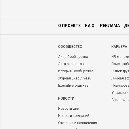
О ПРОЕКТЕ
F.A.Q.
РЕКЛАМА
Д
CООБЩЕСТВО
КАРЬЕРА
Лица Сообщества
HR-менед
Лига экспертов
Поиск раб
История Сообщества
Рынок тру
Журнал Executive.ru
Личная эф
Executive отдыхает
Планирова
Управленч
НОВОСТИ
Справочн
Новости дня
Новости компаний
Отставки и назначения