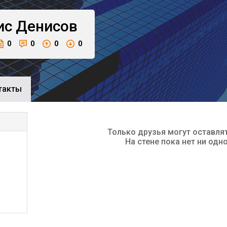
ис
Денисов
0
0
0
0
такты
Только друзья могут оставля
На стене пока нет ни одн