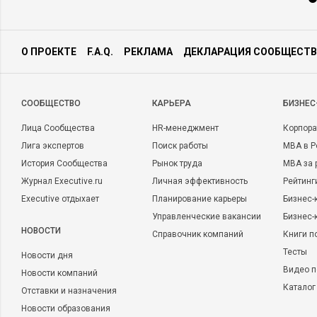
О ПРОЕКТЕ
F.A.Q.
РЕКЛАМА
ДЕКЛАРАЦИЯ СООБЩЕСТВ
CООБЩЕСТВО
КАРЬЕРА
БИЗНЕС
Лица Сообщества
HR-менеджмент
Корпора
Лига экспертов
Поиск работы
MBA в Р
История Сообщества
Рынок труда
MBA за 
Журнал Executive.ru
Личная эффективность
Рейтинг
Executive отдыхает
Планирование карьеры
Бизнес-
Управленческие вакансии
Бизнес-
НОВОСТИ
Справочник компаний
Книги п
Тесты
Новости дня
Видео п
Новости компаний
Каталог
Отставки и назначения
Новости образования