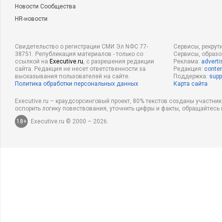
Новости Сообщества
HR-новости
Свидетельство о регистрации СМИ Эл NФС 77-
Сервисы, рекрут
38751. Републикация материалов - только со
Сервисы, образ
ссылкой на
Executive.ru
, с разрешения редакции
Реклама:
adverti
сайта. Редакция не несет ответственности за
Редакция:
conten
высказывания пользователей на сайте.
Поддержка:
supp
Политика обработки персональных данных
Карта сайта
Executive.ru – краудсорсинговый проект, 80% текстов созданы участни
оспорить логику повествования, уточнить цифры и факты, обращайтесь 
18+
Executive.ru © 2000 – 2026.