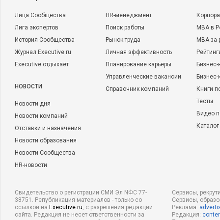
Лица Сообщества
HR-менеджмент
Корпора
Лига экспертов
Поиск работы
MBA в Р
История Сообщества
Рынок труда
MBA за 
Журнал Executive.ru
Личная эффективность
Рейтинг
Executive отдыхает
Планирование карьеры
Бизнес-
Управленческие вакансии
Бизнес-
НОВОСТИ
Справочник компаний
Книги п
Тесты
Новости дня
Видео п
Новости компаний
Каталог
Отставки и назначения
Новости образования
Новости Сообщества
HR-новости
Свидетельство о регистрации СМИ Эл NФС 77-
Сервисы, рекрут
38751. Републикация материалов - только со
Сервисы, образ
ссылкой на
Executive.ru
, с разрешения редакции
Реклама:
adverti
сайта. Редакция не несет ответственности за
Редакция:
conten