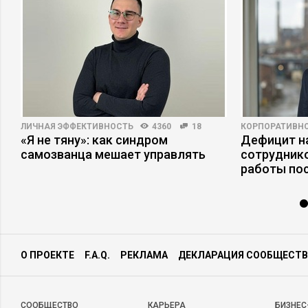
ЛИЧНАЯ ЭФФЕКТИВНОСТЬ
4360
18
КОРПОРАТИВНО
«Я не тяну»: как синдром
Дефицит на
самозванца мешает управлять
сотруднико
работы по
О ПРОЕКТЕ
F.A.Q.
РЕКЛАМА
ДЕКЛАРАЦИЯ СООБЩЕСТВ
CООБЩЕСТВО
КАРЬЕРА
БИЗНЕС