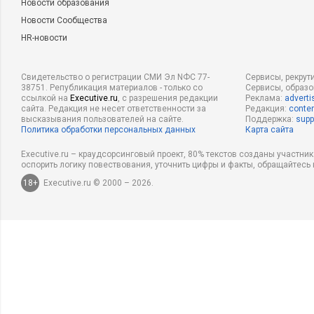
Новости образования
Новости Сообщества
HR-новости
Свидетельство о регистрации СМИ Эл NФС 77-
Сервисы, рекрут
38751. Републикация материалов - только со
Сервисы, образ
ссылкой на
Executive.ru
, с разрешения редакции
Реклама:
adverti
сайта. Редакция не несет ответственности за
Редакция:
conten
высказывания пользователей на сайте.
Поддержка:
supp
Политика обработки персональных данных
Карта сайта
Executive.ru – краудсорсинговый проект, 80% текстов созданы участни
оспорить логику повествования, уточнить цифры и факты, обращайтесь 
18+
Executive.ru © 2000 – 2026.