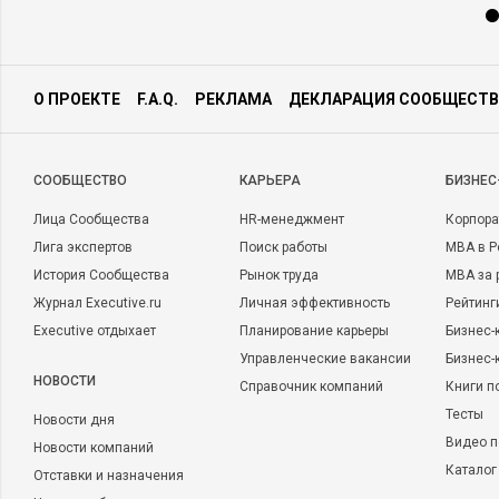
О ПРОЕКТЕ
F.A.Q.
РЕКЛАМА
ДЕКЛАРАЦИЯ СООБЩЕСТВ
CООБЩЕСТВО
КАРЬЕРА
БИЗНЕС
Лица Сообщества
HR-менеджмент
Корпора
Лига экспертов
Поиск работы
MBA в Р
История Сообщества
Рынок труда
MBA за 
Журнал Executive.ru
Личная эффективность
Рейтинг
Executive отдыхает
Планирование карьеры
Бизнес-
Управленческие вакансии
Бизнес-
НОВОСТИ
Справочник компаний
Книги п
Тесты
Новости дня
Видео п
Новости компаний
Каталог
Отставки и назначения