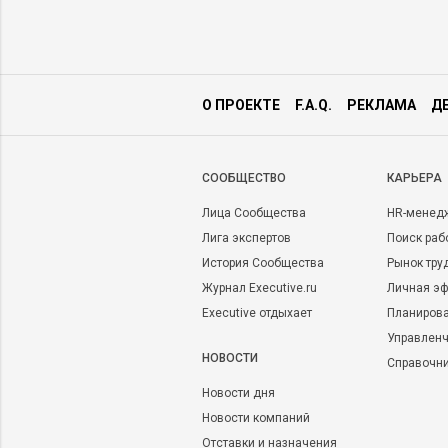
О ПРОЕКТЕ
F.A.Q.
РЕКЛАМА
Д
CООБЩЕСТВО
КАРЬЕРА
Лица Сообщества
HR-менед
Лига экспертов
Поиск раб
История Сообщества
Рынок тру
Журнал Executive.ru
Личная эф
Executive отдыхает
Планирова
Управленч
НОВОСТИ
Справочн
Новости дня
Новости компаний
Отставки и назначения