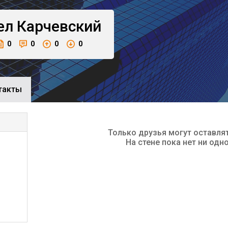
ел
Карчевский
0
0
0
0
такты
Только друзья могут оставля
На стене пока нет ни одн