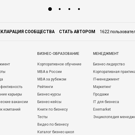
ЕКЛАРАЦИЯ СООБЩЕСТВА
СТАТЬ АВТОРОМ
1622 пользовате
БИЗНЕС-ОБРАЗОВАНИЕ
МЕНЕДЖМЕНТ
жмент
Корпоративное обучение
Бизнес-лидерство
оты
MBA в России
Корпоративная практик
да
MBA за рубежом
IT-менеджмент
фективность
Рейтинги
Маркетинг
ние карьеры
Бизнес-курсы
Продажи
еские вакансии
Бизнес-кейсы
IT для бизнеса
ик компаний
Книги по бизнесу
Exemarket
Тесты
Энциклопедия менедж
Видео по бизнесу
Каталог бизнес-школ