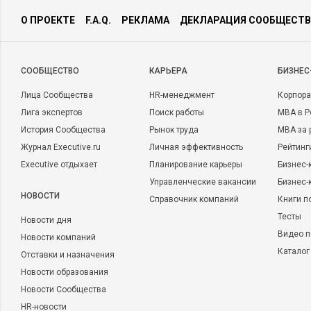
О ПРОЕКТЕ
F.A.Q.
РЕКЛАМА
ДЕКЛАРАЦИЯ СООБЩЕСТВ
CООБЩЕСТВО
КАРЬЕРА
БИЗНЕС
Лица Сообщества
HR-менеджмент
Корпора
Лига экспертов
Поиск работы
MBA в Р
История Сообщества
Рынок труда
MBA за 
Журнал Executive.ru
Личная эффективность
Рейтинг
Executive отдыхает
Планирование карьеры
Бизнес-
Управленческие вакансии
Бизнес-
НОВОСТИ
Справочник компаний
Книги п
Тесты
Новости дня
Видео п
Новости компаний
Каталог
Отставки и назначения
Новости образования
Новости Сообщества
HR-новости