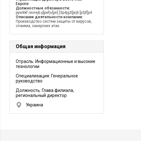
Европе
Должностные обязанности:
рукrkkf revrejb p[pefjv[pn[ [3p4jg3[prjb [p3jf[p4
Описание деятельности компании:
Производство систем защиты от вирусов,
спамма, хакерских атак.
Общая информация
Отрасль: Информационные и высокие
технологии
Специализация: Генеральное
руководство
Должность:
Глава филиала,
региональный директор
Украина