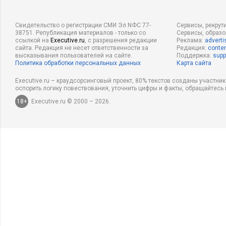
Свидетельство о регистрации СМИ Эл NФС 77-
Сервисы, рекрут
38751. Републикация материалов - только со
Сервисы, образ
ссылкой на
Executive.ru
, с разрешения редакции
Реклама:
adverti
сайта. Редакция не несет ответственности за
Редакция:
conten
высказывания пользователей на сайте.
Поддержка:
supp
Политика обработки персональных данных
Карта сайта
Executive.ru – краудсорсинговый проект, 80% текстов созданы участни
оспорить логику повествования, уточнить цифры и факты, обращайтесь 
18+
Executive.ru © 2000 – 2026.