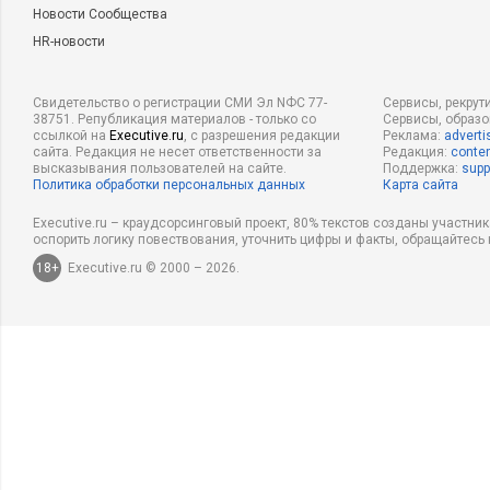
Новости Сообщества
HR-новости
Свидетельство о регистрации СМИ Эл NФС 77-
Сервисы, рекрут
38751. Републикация материалов - только со
Сервисы, образ
ссылкой на
Executive.ru
, с разрешения редакции
Реклама:
adverti
сайта. Редакция не несет ответственности за
Редакция:
conten
высказывания пользователей на сайте.
Поддержка:
supp
Политика обработки персональных данных
Карта сайта
Executive.ru – краудсорсинговый проект, 80% текстов созданы участни
оспорить логику повествования, уточнить цифры и факты, обращайтесь 
18+
Executive.ru © 2000 – 2026.