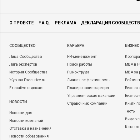
О ПРОЕКТЕ
F.A.Q.
РЕКЛАМА
ДЕКЛАРАЦИЯ СООБЩЕСТВ
CООБЩЕСТВО
КАРЬЕРА
БИЗНЕС
Лица Сообщества
HR-менеджмент
Корпора
Лига экспертов
Поиск работы
MBA в Р
История Сообщества
Рынок труда
MBA за 
Журнал Executive.ru
Личная эффективность
Рейтинг
Executive отдыхает
Планирование карьеры
Бизнес-
Управленческие вакансии
Бизнес-
НОВОСТИ
Справочник компаний
Книги п
Тесты
Новости дня
Видео п
Новости компаний
Каталог
Отставки и назначения
Новости образования