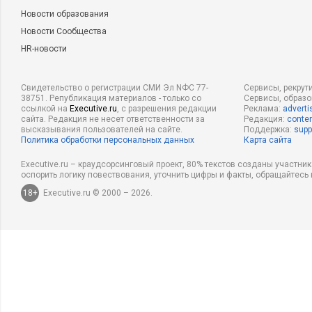
Новости образования
Новости Сообщества
HR-новости
Свидетельство о регистрации СМИ Эл NФС 77-
Сервисы, рекрут
38751. Републикация материалов - только со
Сервисы, образ
ссылкой на
Executive.ru
, с разрешения редакции
Реклама:
adverti
сайта. Редакция не несет ответственности за
Редакция:
conten
высказывания пользователей на сайте.
Поддержка:
supp
Политика обработки персональных данных
Карта сайта
Executive.ru – краудсорсинговый проект, 80% текстов созданы участни
оспорить логику повествования, уточнить цифры и факты, обращайтесь 
18+
Executive.ru © 2000 – 2026.