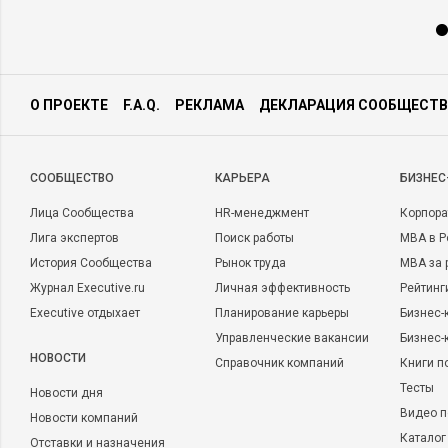
О ПРОЕКТЕ
F.A.Q.
РЕКЛАМА
ДЕКЛАРАЦИЯ СООБЩЕСТВ
CООБЩЕСТВО
КАРЬЕРА
БИЗНЕС
Лица Сообщества
HR-менеджмент
Корпора
Лига экспертов
Поиск работы
MBA в Р
История Сообщества
Рынок труда
MBA за 
Журнал Executive.ru
Личная эффективность
Рейтинг
Executive отдыхает
Планирование карьеры
Бизнес-
Управленческие вакансии
Бизнес-
НОВОСТИ
Справочник компаний
Книги п
Тесты
Новости дня
Видео п
Новости компаний
Каталог
Отставки и назначения