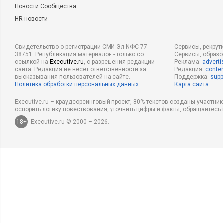
Новости Сообщества
HR-новости
Свидетельство о регистрации СМИ Эл NФС 77-
Сервисы, рекрут
38751. Републикация материалов - только со
Сервисы, образ
ссылкой на
Executive.ru
, с разрешения редакции
Реклама:
adverti
сайта. Редакция не несет ответственности за
Редакция:
conten
высказывания пользователей на сайте.
Поддержка:
supp
Политика обработки персональных данных
Карта сайта
Executive.ru – краудсорсинговый проект, 80% текстов созданы участни
оспорить логику повествования, уточнить цифры и факты, обращайтесь 
18+
Executive.ru © 2000 – 2026.