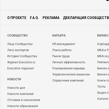
О ПРОЕКТЕ
F.A.Q.
РЕКЛАМА
ДЕКЛАРАЦИЯ СООБЩЕСТВ
CООБЩЕСТВО
КАРЬЕРА
БИЗНЕС
Лица Сообщества
HR-менеджмент
Корпора
Лига экспертов
Поиск работы
MBA в Р
История Сообщества
Рынок труда
MBA за 
Журнал Executive.ru
Личная эффективность
Рейтинг
Executive отдыхает
Планирование карьеры
Бизнес-
Управленческие вакансии
Бизнес-
НОВОСТИ
Справочник компаний
Книги п
Тесты
Новости дня
Видео п
Новости компаний
Каталог
Отставки и назначения
Новости образования