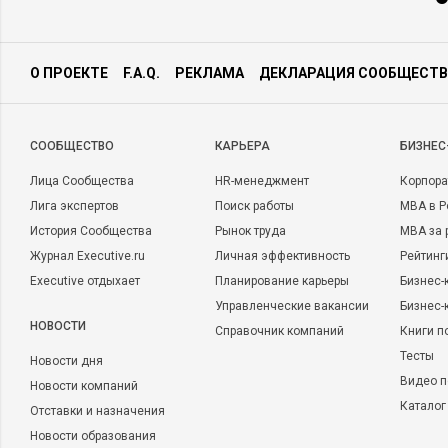
О ПРОЕКТЕ
F.A.Q.
РЕКЛАМА
ДЕКЛАРАЦИЯ СООБЩЕСТВ
CООБЩЕСТВО
КАРЬЕРА
БИЗНЕС
Лица Сообщества
HR-менеджмент
Корпора
Лига экспертов
Поиск работы
MBA в Р
История Сообщества
Рынок труда
MBA за 
Журнал Executive.ru
Личная эффективность
Рейтинг
Executive отдыхает
Планирование карьеры
Бизнес-
Управленческие вакансии
Бизнес-
НОВОСТИ
Справочник компаний
Книги п
Тесты
Новости дня
Видео п
Новости компаний
Каталог
Отставки и назначения
Новости образования