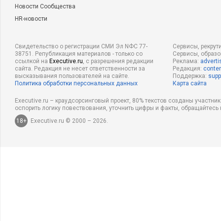
Новости Сообщества
HR-новости
Свидетельство о регистрации СМИ Эл NФС 77-
Сервисы, рекрут
38751. Републикация материалов - только со
Сервисы, образ
ссылкой на
Executive.ru
, с разрешения редакции
Реклама:
adverti
сайта. Редакция не несет ответственности за
Редакция:
conten
высказывания пользователей на сайте.
Поддержка:
supp
Политика обработки персональных данных
Карта сайта
Executive.ru – краудсорсинговый проект, 80% текстов созданы участни
оспорить логику повествования, уточнить цифры и факты, обращайтесь 
18+
Executive.ru © 2000 – 2026.