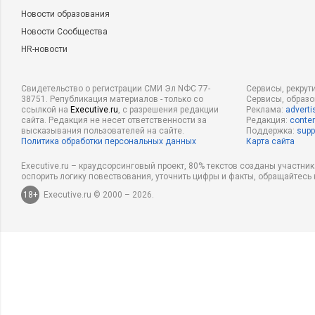
Новости образования
Новости Сообщества
HR-новости
Свидетельство о регистрации СМИ Эл NФС 77-
Сервисы, рекрут
38751. Републикация материалов - только со
Сервисы, образ
ссылкой на
Executive.ru
, с разрешения редакции
Реклама:
adverti
сайта. Редакция не несет ответственности за
Редакция:
conten
высказывания пользователей на сайте.
Поддержка:
supp
Политика обработки персональных данных
Карта сайта
Executive.ru – краудсорсинговый проект, 80% текстов созданы участни
оспорить логику повествования, уточнить цифры и факты, обращайтесь 
18+
Executive.ru © 2000 – 2026.