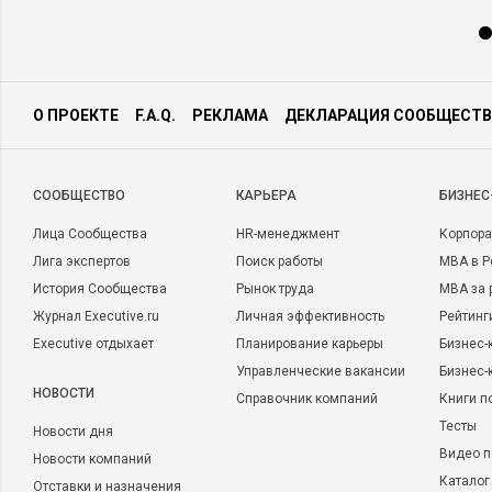
О ПРОЕКТЕ
F.A.Q.
РЕКЛАМА
ДЕКЛАРАЦИЯ СООБЩЕСТВ
CООБЩЕСТВО
КАРЬЕРА
БИЗНЕС
Лица Сообщества
HR-менеджмент
Корпора
Лига экспертов
Поиск работы
MBA в Р
История Сообщества
Рынок труда
MBA за 
Журнал Executive.ru
Личная эффективность
Рейтинг
Executive отдыхает
Планирование карьеры
Бизнес-
Управленческие вакансии
Бизнес-
НОВОСТИ
Справочник компаний
Книги п
Тесты
Новости дня
Видео п
Новости компаний
Каталог
Отставки и назначения