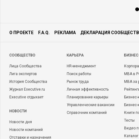
О ПРОЕКТЕ
F.A.Q.
РЕКЛАМА
ДЕКЛАРАЦИЯ СООБЩЕСТВ
CООБЩЕСТВО
КАРЬЕРА
БИЗНЕС
Лица Сообщества
HR-менеджмент
Корпора
Лига экспертов
Поиск работы
MBA в Р
История Сообщества
Рынок труда
MBA за 
Журнал Executive.ru
Личная эффективность
Рейтинг
Executive отдыхает
Планирование карьеры
Бизнес-
Управленческие вакансии
Бизнес-
НОВОСТИ
Справочник компаний
Книги п
Тесты
Новости дня
Видео п
Новости компаний
Каталог
Отставки и назначения