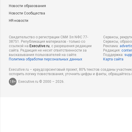
Новости образования
Новости Сообщества
HR-новости
Свидетельство о регистрации СМИ Эл NФС 77-
Сервисы, рекрут
38751. Републикация материалов - только со
Сервисы, образ
ссылкой на
Executive.ru
, с разрешения редакции
Реклама:
adverti
сайта. Редакция не несет ответственности за
Редакция:
conten
высказывания пользователей на сайте.
Поддержка:
supp
Политика обработки персональных данных
Карта сайта
Executive.ru – краудсорсинговый проект, 80% текстов созданы участни
оспорить логику повествования, уточнить цифры и факты, обращайтесь 
18+
Executive.ru © 2000 – 2026.