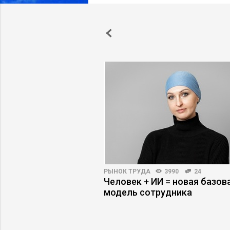
ПРАКТИКА
6599
109
РЫНОК ТРУДА
3990
24
ение ERP не
Человек + ИИ = новая базов
авляемость бизнеса
модель сотрудника