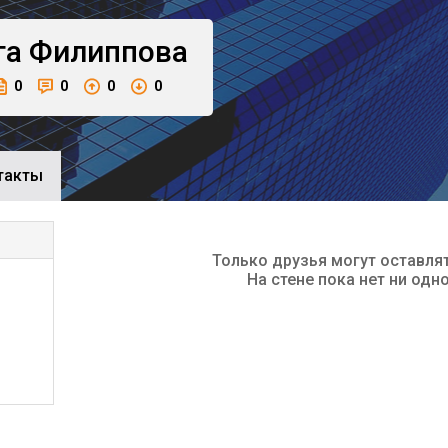
га
Филиппова
0
0
0
0
такты
Только друзья могут оставля
На стене пока нет ни одн