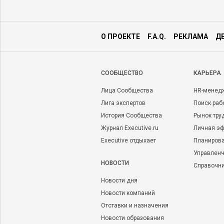
О ПРОЕКТЕ
F.A.Q.
РЕКЛАМА
Д
CООБЩЕСТВО
КАРЬЕРА
Лица Сообщества
HR-менед
Лига экспертов
Поиск раб
История Сообщества
Рынок тру
Журнал Executive.ru
Личная эф
Executive отдыхает
Планирова
Управленч
НОВОСТИ
Справочн
Новости дня
Новости компаний
Отставки и назначения
Новости образования