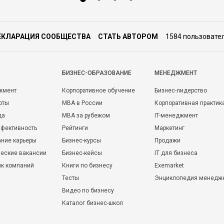
ЕКЛАРАЦИЯ СООБЩЕСТВА
СТАТЬ АВТОРОМ
1584 пользовате
БИЗНЕС-ОБРАЗОВАНИЕ
МЕНЕДЖМЕНТ
жмент
Корпоративное обучение
Бизнес-лидерство
оты
MBA в России
Корпоративная практик
да
MBA за рубежом
IT-менеджмент
фективность
Рейтинги
Маркетинг
ние карьеры
Бизнес-курсы
Продажи
еские вакансии
Бизнес-кейсы
IT для бизнеса
ик компаний
Книги по бизнесу
Exemarket
Тесты
Энциклопедия менедж
Видео по бизнесу
Каталог бизнес-школ