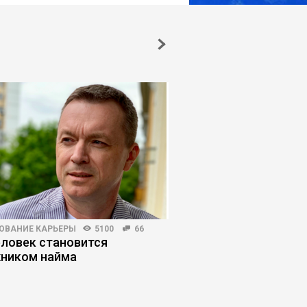
ОВАНИЕ КАРЬЕРЫ
5100
66
КОРПОРАТИВНАЯ ПРАКТИКА
еловек становится
Как руководителю н
ником найма
стратегическое пла