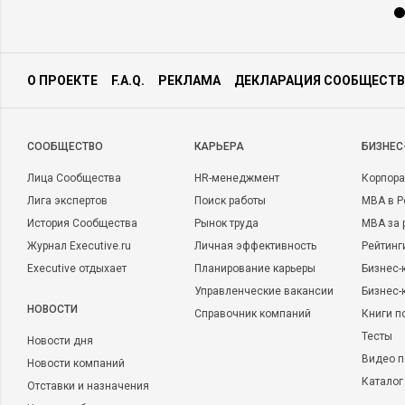
О ПРОЕКТЕ
F.A.Q.
РЕКЛАМА
ДЕКЛАРАЦИЯ СООБЩЕСТВ
CООБЩЕСТВО
КАРЬЕРА
БИЗНЕС
Лица Сообщества
HR-менеджмент
Корпора
Лига экспертов
Поиск работы
MBA в Р
История Сообщества
Рынок труда
MBA за 
Журнал Executive.ru
Личная эффективность
Рейтинг
Executive отдыхает
Планирование карьеры
Бизнес-
Управленческие вакансии
Бизнес-
НОВОСТИ
Справочник компаний
Книги п
Тесты
Новости дня
Видео п
Новости компаний
Каталог
Отставки и назначения