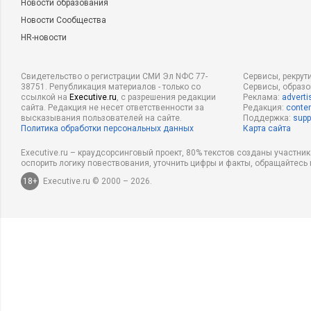
Новости образования
Новости Сообщества
HR-новости
Свидетельство о регистрации СМИ Эл NФС 77-
Сервисы, рекрут
38751. Републикация материалов - только со
Сервисы, образ
ссылкой на
Executive.ru
, с разрешения редакции
Реклама:
adverti
сайта. Редакция не несет ответственности за
Редакция:
conten
высказывания пользователей на сайте.
Поддержка:
supp
Политика обработки персональных данных
Карта сайта
Executive.ru – краудсорсинговый проект, 80% текстов созданы участни
оспорить логику повествования, уточнить цифры и факты, обращайтесь 
18+
Executive.ru © 2000 – 2026.