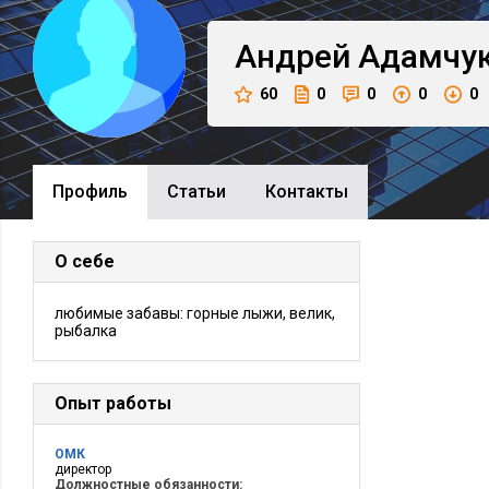
Андрей
Адамчу
60
0
0
0
0
Профиль
Cтатьи
Контакты
О себе
любимые забавы: горные лыжи, велик,
рыбалка
Опыт работы
ОМК
директор
Должностные обязанности: