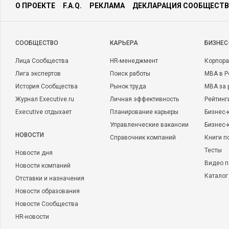
О ПРОЕКТЕ
F.A.Q.
РЕКЛАМА
ДЕКЛАРАЦИЯ СООБЩЕСТВ
CООБЩЕСТВО
КАРЬЕРА
БИЗНЕС
Лица Сообщества
HR-менеджмент
Корпора
Лига экспертов
Поиск работы
MBA в Р
История Сообщества
Рынок труда
MBA за 
Журнал Executive.ru
Личная эффективность
Рейтинг
Executive отдыхает
Планирование карьеры
Бизнес-
Управленческие вакансии
Бизнес-
НОВОСТИ
Справочник компаний
Книги п
Тесты
Новости дня
Видео п
Новости компаний
Каталог
Отставки и назначения
Новости образования
Новости Сообщества
HR-новости