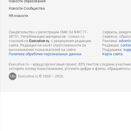
Новости образования
Новости Сообщества
HR-новости
Свидетельство о регистрации СМИ Эл NФС 77-
Сервисы, рекрут
38751. Републикация материалов - только со
Сервисы, образ
ссылкой на
Executive.ru
, с разрешения редакции
Реклама:
adverti
сайта. Редакция не несет ответственности за
Редакция:
conten
высказывания пользователей на сайте.
Поддержка:
supp
Политика обработки персональных данных
Карта сайта
Executive.ru – краудсорсинговый проект, 80% текстов созданы участни
оспорить логику повествования, уточнить цифры и факты, обращайтесь 
18+
Executive.ru © 2000 – 2026.