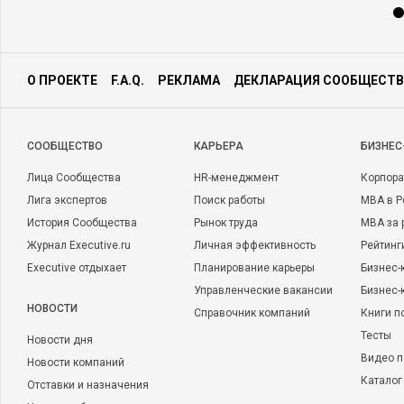
О ПРОЕКТЕ
F.A.Q.
РЕКЛАМА
ДЕКЛАРАЦИЯ СООБЩЕСТВ
CООБЩЕСТВО
КАРЬЕРА
БИЗНЕС
Лица Сообщества
HR-менеджмент
Корпора
Лига экспертов
Поиск работы
MBA в Р
История Сообщества
Рынок труда
MBA за 
Журнал Executive.ru
Личная эффективность
Рейтинг
Executive отдыхает
Планирование карьеры
Бизнес-
Управленческие вакансии
Бизнес-
НОВОСТИ
Справочник компаний
Книги п
Тесты
Новости дня
Видео п
Новости компаний
Каталог
Отставки и назначения