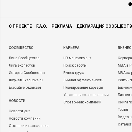
О ПРОЕКТЕ
F.A.Q.
РЕКЛАМА
ДЕКЛАРАЦИЯ СООБЩЕСТВ
CООБЩЕСТВО
КАРЬЕРА
БИЗНЕС
Лица Сообщества
HR-менеджмент
Корпора
Лига экспертов
Поиск работы
MBA в Р
История Сообщества
Рынок труда
MBA за 
Журнал Executive.ru
Личная эффективность
Рейтинг
Executive отдыхает
Планирование карьеры
Бизнес-
Управленческие вакансии
Бизнес-
НОВОСТИ
Справочник компаний
Книги п
Тесты
Новости дня
Видео п
Новости компаний
Каталог
Отставки и назначения