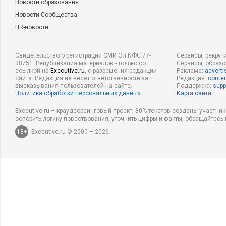
Новости образования
Новости Сообщества
HR-новости
Свидетельство о регистрации СМИ Эл NФС 77-
Сервисы, рекрут
38751. Републикация материалов - только со
Сервисы, образ
ссылкой на
Executive.ru
, с разрешения редакции
Реклама:
adverti
сайта. Редакция не несет ответственности за
Редакция:
conten
высказывания пользователей на сайте.
Поддержка:
supp
Политика обработки персональных данных
Карта сайта
Executive.ru – краудсорсинговый проект, 80% текстов созданы участни
оспорить логику повествования, уточнить цифры и факты, обращайтесь 
18+
Executive.ru © 2000 – 2026.