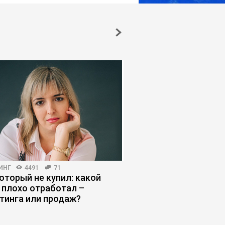
ИНГ
4491
71
КОРПОРАТИВНАЯ ПРАКТИКА
который не купил: какой
Виноватых нет: как 
 плохо отработал –
процессы, которые
тинга или продаж?
брак