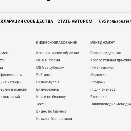
ЕКЛАРАЦИЯ СООБЩЕСТВА
СТАТЬ АВТОРОМ
1695 пользовате
БИЗНЕС-ОБРАЗОВАНИЕ
МЕНЕДЖМЕНТ
жмент
Корпоративное обучение
Бизнес-лидерство
оты
MBA в России
Корпоративная практик
да
MBA за рубежом
IT-менеджмент
фективность
Рейтинги
Маркетинг
ние карьеры
Бизнес-курсы
Продажи
еские вакансии
Бизнес-кейсы
IT для бизнеса
ик компаний
Книги по бизнесу
Exemarket
Тесты
Энциклопедия менедж
Видео по бизнесу
Каталог бизнес-школ