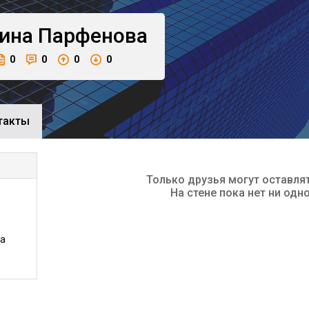
ина
Парфенова
0
0
0
0
такты
Только друзья могут оставля
На стене пока нет ни одн
та