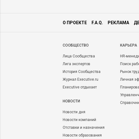
О ПРОЕКТЕ
F.A.Q.
РЕКЛАМА
Д
CООБЩЕСТВО
КАРЬЕРА
Лица Сообщества
HR-менед
Лига экспертов
Поиск раб
История Сообщества
Рынок тру
Журнал Executive.ru
Личная эф
Executive отдыхает
Планирова
Управленч
НОВОСТИ
Справочн
Новости дня
Новости компаний
Отставки и назначения
Новости образования