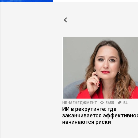
ВНОСТЬ
4360
18
HR-МЕНЕДЖМЕНТ
5655
54
как синдром
ИИ в рекрутинге: где
мешает управлять
заканчивается эффективнос
начинаются риски