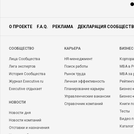
О ПРОЕКТЕ
F.A.Q.
РЕКЛАМА
ДЕКЛАРАЦИЯ СООБЩЕСТВ
CООБЩЕСТВО
КАРЬЕРА
БИЗНЕС
Лица Сообщества
HR-менеджмент
Корпора
Лига экспертов
Поиск работы
MBA в Р
История Сообщества
Рынок труда
MBA за 
Журнал Executive.ru
Личная эффективность
Рейтинг
Executive отдыхает
Планирование карьеры
Бизнес-
Управленческие вакансии
Бизнес-
НОВОСТИ
Справочник компаний
Книги п
Тесты
Новости дня
Видео п
Новости компаний
Каталог
Отставки и назначения