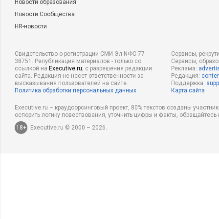
Новости образования
Новости Сообщества
HR-новости
Свидетельство о регистрации СМИ Эл NФС 77-
Сервисы, рекрут
38751. Републикация материалов - только со
Сервисы, образ
ссылкой на
Executive.ru
, с разрешения редакции
Реклама:
adverti
сайта. Редакция не несет ответственности за
Редакция:
conten
высказывания пользователей на сайте.
Поддержка:
supp
Политика обработки персональных данных
Карта сайта
Executive.ru – краудсорсинговый проект, 80% текстов созданы участни
оспорить логику повествования, уточнить цифры и факты, обращайтесь 
18+
Executive.ru © 2000 – 2026.