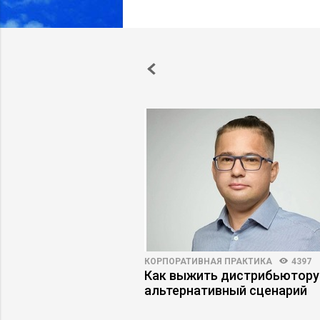
 ФИНАНСЫ
3963
88
КОРПОРАТИВНАЯ ПРАКТИКА
4397
рии: где
Как выжить дистрибьютору
я экономит время, а
альтернативный сценарий
езна