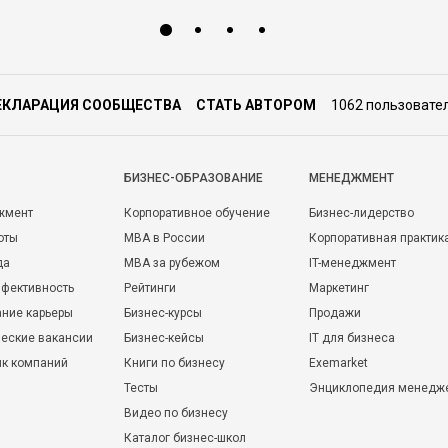
ЕКЛАРАЦИЯ СООБЩЕСТВА
СТАТЬ АВТОРОМ
1062 пользовате
БИЗНЕС-ОБРАЗОВАНИЕ
МЕНЕДЖМЕНТ
жмент
Корпоративное обучение
Бизнес-лидерство
оты
MBA в России
Корпоративная практик
да
MBA за рубежом
IT-менеджмент
фективность
Рейтинги
Маркетинг
ние карьеры
Бизнес-курсы
Продажи
еские вакансии
Бизнес-кейсы
IT для бизнеса
ик компаний
Книги по бизнесу
Exemarket
Тесты
Энциклопедия менедж
Видео по бизнесу
Каталог бизнес-школ