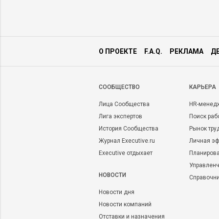
О ПРОЕКТЕ
F.A.Q.
РЕКЛАМА
Д
CООБЩЕСТВО
КАРЬЕРА
Лица Сообщества
HR-менед
Лига экспертов
Поиск раб
История Сообщества
Рынок тру
Журнал Executive.ru
Личная эф
Executive отдыхает
Планирова
Управленч
НОВОСТИ
Справочн
Новости дня
Новости компаний
Отставки и назначения