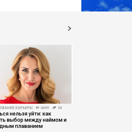
ОВАНИЕ КАРЬЕРЫ
4699
36
КОРПОРАТИВНАЯ ПРАКТИКА
ься нельзя уйти: как
Кто ведет себя незр
ть выбор между наймом и
сотрудники или рук
дным плаванием