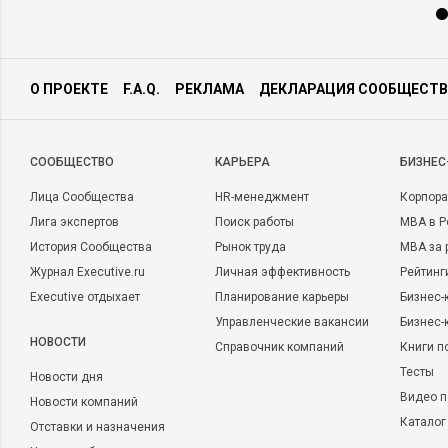
О ПРОЕКТЕ
F.A.Q.
РЕКЛАМА
ДЕКЛАРАЦИЯ СООБЩЕСТВ
CООБЩЕСТВО
КАРЬЕРА
БИЗНЕС
Лица Сообщества
HR-менеджмент
Корпора
Лига экспертов
Поиск работы
MBA в Р
История Сообщества
Рынок труда
MBA за 
Журнал Executive.ru
Личная эффективность
Рейтинг
Executive отдыхает
Планирование карьеры
Бизнес-
Управленческие вакансии
Бизнес-
НОВОСТИ
Справочник компаний
Книги п
Тесты
Новости дня
Видео п
Новости компаний
Каталог
Отставки и назначения