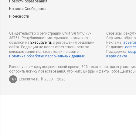
Новости образования
Новости Сообщества
HR-новости
Свидетельство о регистрации СМИ Эл NФС 77-
Сервисы, рекрут
38751. Републикация материалов - только со
Сервисы, образ
ссылкой на
Executive.ru
, с разрешения редакции
Реклама:
adverti
сайта. Редакция не несет ответственности за
Редакция:
conten
высказывания пользователей на сайте.
Поддержка:
supp
Политика обработки персональных данных
Карта сайта
Executive.ru – краудсорсинговый проект, 80% текстов созданы участни
оспорить логику повествования, уточнить цифры и факты, обращайтесь 
18+
Executive.ru © 2000 – 2026.