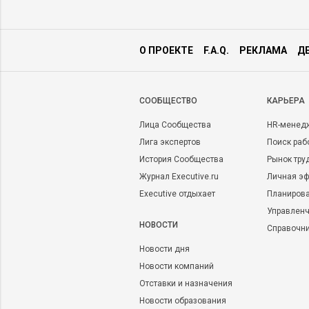
О ПРОЕКТЕ
F.A.Q.
РЕКЛАМА
Д
CООБЩЕСТВО
КАРЬЕРА
Лица Сообщества
HR-менед
Лига экспертов
Поиск раб
История Сообщества
Рынок тру
Журнал Executive.ru
Личная эф
Executive отдыхает
Планирова
Управленч
НОВОСТИ
Справочн
Новости дня
Новости компаний
Отставки и назначения
Новости образования