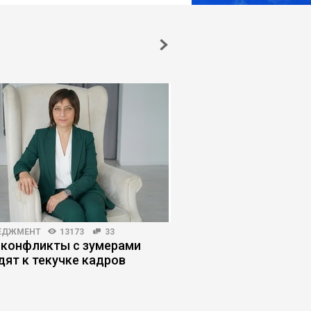
ЕДЖМЕНТ
13173
33
ЖУРНАЛ
7419
273
 конфликты с зумерами
Почему студенты с
дят к текучке кадров
помощь нейросетей