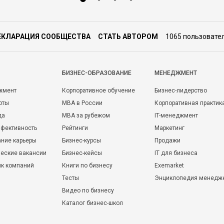
ЕКЛАРАЦИЯ СООБЩЕСТВА
СТАТЬ АВТОРОМ
1065 пользовате
БИЗНЕС-ОБРАЗОВАНИЕ
МЕНЕДЖМЕНТ
жмент
Корпоративное обучение
Бизнес-лидерство
оты
MBA в России
Корпоративная практик
да
MBA за рубежом
IT-менеджмент
фективность
Рейтинги
Маркетинг
ние карьеры
Бизнес-курсы
Продажи
еские вакансии
Бизнес-кейсы
IT для бизнеса
ик компаний
Книги по бизнесу
Exemarket
Тесты
Энциклопедия менедж
Видео по бизнесу
Каталог бизнес-школ