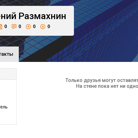
ений
Размахнин
0
0
0
0
такты
Только друзья могут оставля
На стене пока нет ни одн
тель