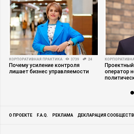
КОРПОРАТИВНАЯ ПРАКТИКА
3739
24
КОРПОРАТИВНА
пы
Почему усиление контроля
Проектный
лишает бизнес управляемости
оператор н
политическ
О ПРОЕКТЕ
F.A.Q.
РЕКЛАМА
ДЕКЛАРАЦИЯ СООБЩЕСТВ