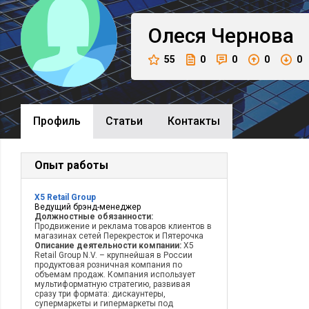
Олеся
Чернова
55
0
0
0
0
Профиль
Cтатьи
Контакты
Опыт работы
X5 Retail Group
Ведущий брэнд-менеджер
Должностные обязанности:
Продвижение и реклама товаров клиентов в
магазинах сетей Перекресток и Пятерочка
Описание деятельности компании:
X5
Retail Group N.V. – крупнейшая в России
продуктовая розничная компания по
объемам продаж. Компания использует
мультиформатную стратегию, развивая
сразу три формата: дискаунтеры,
супермаркеты и гипермаркеты под