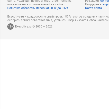
сайта. Редакция не несет ответственности за
Редакция:
conten
высказывания пользователей на сайте.
Поддержка:
supp
Политика обработки персональных данных
Карта сайта
Executive.ru – краудсорсинговый проект, 80% текстов созданы участни
оспорить логику повествования, уточнить цифры и факты, обращайтесь 
18+
Executive.ru © 2000 – 2026.