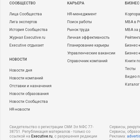
CООБЩЕСТВО
КАРЬЕРА
БИЗНЕС
Лица Сообщества
HR-менеджмент
Корпора
Лига экспертов
Поиск работы
MBA в Р
История Сообщества
Рынок труда
MBA за 
Журнал Executive.ru
Личная эффективность
Рейтинг
Executive отдыхает
Планирование карьеры
Бизнес-
Управленческие вакансии
Бизнес-
НОВОСТИ
Справочник компаний
Книги п
Тесты
Новости дня
Видео п
Новости компаний
Каталог
Отставки и назначения
Новости образования
Новости Сообщества
HR-новости
Свидетельство о регистрации СМИ Эл NФС 77-
Сервисы, рекрут
38751. Републикация материалов - только со
Сервисы, образ
ссылкой на
Executive.ru
, с разрешения редакции
Реклама:
adverti