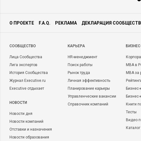
О ПРОЕКТЕ
F.A.Q.
РЕКЛАМА
ДЕКЛАРАЦИЯ СООБЩЕСТВ
CООБЩЕСТВО
КАРЬЕРА
БИЗНЕС
Лица Сообщества
HR-менеджмент
Корпора
Лига экспертов
Поиск работы
MBA в Р
История Сообщества
Рынок труда
MBA за 
Журнал Executive.ru
Личная эффективность
Рейтинг
Executive отдыхает
Планирование карьеры
Бизнес-
Управленческие вакансии
Бизнес-
НОВОСТИ
Справочник компаний
Книги п
Тесты
Новости дня
Видео п
Новости компаний
Каталог
Отставки и назначения
Новости образования