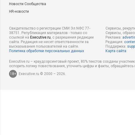
Новости Сообщества
HR-новости
Свидетельство о регистрации СМИ Эл NФС 77-
Сервисы, рекрут
38751. Републикация материалов - только со
Сервисы, образ
ссылкой на
Executive.ru
, с разрешения редакции
Реклама:
adverti
сайта. Редакция не несет ответственности за
Редакция:
conten
высказывания пользователей на сайте.
Поддержка:
supp
Политика обработки персональных данных
Карта сайта
Executive.ru – краудсорсинговый проект, 80% текстов созданы участни
оспорить логику повествования, уточнить цифры и факты, обращайтесь 
18+
Executive.ru © 2000 – 2026.