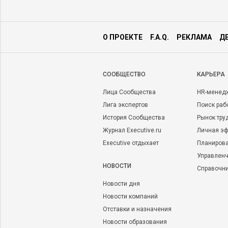
О ПРОЕКТЕ
F.A.Q.
РЕКЛАМА
Д
CООБЩЕСТВО
КАРЬЕРА
Лица Сообщества
HR-менед
Лига экспертов
Поиск раб
История Сообщества
Рынок тру
Журнал Executive.ru
Личная эф
Executive отдыхает
Планирова
Управленч
НОВОСТИ
Справочн
Новости дня
Новости компаний
Отставки и назначения
Новости образования