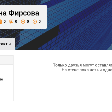
на
Фирсова
0
0
0
0
такты
Только друзья могут оставля
На стене пока нет ни одн
ие