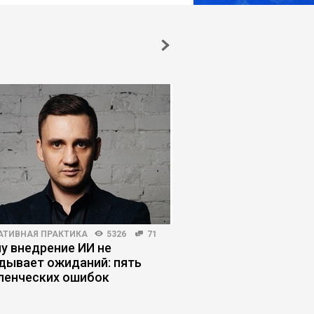
АТИВНАЯ ПРАКТИКА
5326
71
КОРПОРАТИВНАЯ ПРАКТИКА
у внедрение ИИ не
Уроки китайского м
дывает ожиданий: пять
ленческих ошибок