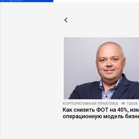
96
48
КОРПОРАТИВНАЯ ПРАКТИКА
10434
ес разочаровывается
Как снизить ФОТ на 40%, из
ах
операционную модель бизн