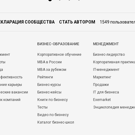
ЕКЛАРАЦИЯ СООБЩЕСТВА
СТАТЬ АВТОРОМ
1549 пользовате
БИЗНЕС-ОБРАЗОВАНИЕ
МЕНЕДЖМЕНТ
жмент
Корпоративное обучение
Бизнес-лидерство
оты
MBA в России
Корпоративная практик
да
MBA за рубежом
IT-менеджмент
фективность
Рейтинги
Маркетинг
ние карьеры
Бизнес-курсы
Продажи
еские вакансии
Бизнес-кейсы
IT для бизнеса
ик компаний
Книги по бизнесу
Exemarket
Тесты
Энциклопедия менедж
Видео по бизнесу
Каталог бизнес-школ