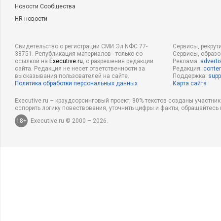
Новости Сообщества
HR-новости
Свидетельство о регистрации СМИ Эл NФС 77-
Сервисы, рекрут
38751. Републикация материалов - только со
Сервисы, образ
ссылкой на
Executive.ru
, с разрешения редакции
Реклама:
adverti
сайта. Редакция не несет ответственности за
Редакция:
conten
высказывания пользователей на сайте.
Поддержка:
supp
Политика обработки персональных данных
Карта сайта
Executive.ru – краудсорсинговый проект, 80% текстов созданы участни
оспорить логику повествования, уточнить цифры и факты, обращайтесь 
18+
Executive.ru © 2000 – 2026.