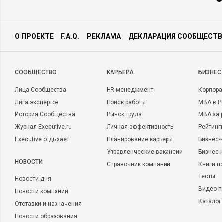
О ПРОЕКТЕ
F.A.Q.
РЕКЛАМА
ДЕКЛАРАЦИЯ СООБЩЕСТВ
CООБЩЕСТВО
КАРЬЕРА
БИЗНЕС
Лица Сообщества
HR-менеджмент
Корпора
Лига экспертов
Поиск работы
MBA в Р
История Сообщества
Рынок труда
MBA за 
Журнал Executive.ru
Личная эффективность
Рейтинг
Executive отдыхает
Планирование карьеры
Бизнес-
Управленческие вакансии
Бизнес-
НОВОСТИ
Справочник компаний
Книги п
Тесты
Новости дня
Видео п
Новости компаний
Каталог
Отставки и назначения
Новости образования