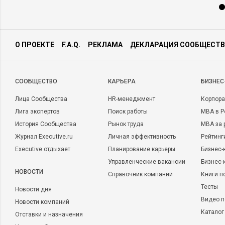
О ПРОЕКТЕ
F.A.Q.
РЕКЛАМА
ДЕКЛАРАЦИЯ СООБЩЕСТВ
CООБЩЕСТВО
КАРЬЕРА
БИЗНЕС
Лица Сообщества
HR-менеджмент
Корпора
Лига экспертов
Поиск работы
MBA в Р
История Сообщества
Рынок труда
MBA за 
Журнал Executive.ru
Личная эффективность
Рейтинг
Executive отдыхает
Планирование карьеры
Бизнес-
Управленческие вакансии
Бизнес-
НОВОСТИ
Справочник компаний
Книги п
Тесты
Новости дня
Видео п
Новости компаний
Каталог
Отставки и назначения