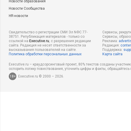
Новости образования
Новости Сообщества
HR-новости
Свидетельство о регистрации СМИ Эл NФС 77-
Сервисы, рекрут
38751. Републикация материалов - только со
Сервисы, образ
ссылкой на
Executive.ru
, с разрешения редакции
Реклама:
adverti
сайта. Редакция не несет ответственности за
Редакция:
conten
высказывания пользователей на сайте.
Поддержка:
supp
Политика обработки персональных данных
Карта сайта
Executive.ru – краудсорсинговый проект, 80% текстов созданы участни
оспорить логику повествования, уточнить цифры и факты, обращайтесь 
18+
Executive.ru © 2000 – 2026.