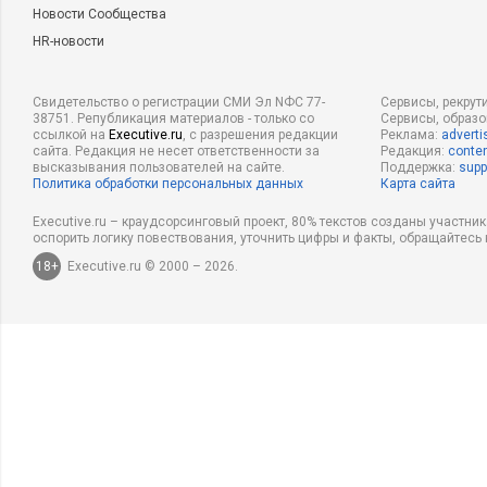
Новости Сообщества
HR-новости
Свидетельство о регистрации СМИ Эл NФС 77-
Сервисы, рекрут
38751. Републикация материалов - только со
Сервисы, образ
ссылкой на
Executive.ru
, с разрешения редакции
Реклама:
adverti
сайта. Редакция не несет ответственности за
Редакция:
conten
высказывания пользователей на сайте.
Поддержка:
supp
Политика обработки персональных данных
Карта сайта
Executive.ru – краудсорсинговый проект, 80% текстов созданы участни
оспорить логику повествования, уточнить цифры и факты, обращайтесь 
18+
Executive.ru © 2000 – 2026.