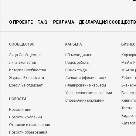
О ПРОЕКТЕ
F.A.Q.
РЕКЛАМА
ДЕКЛАРАЦИЯ СООБЩЕСТВ
CООБЩЕСТВО
КАРЬЕРА
БИЗНЕС
Лица Сообщества
HR-менеджмент
Корпора
Лига экспертов
Поиск работы
MBA в Р
История Сообщества
Рынок труда
MBA за 
Журнал Executive.ru
Личная эффективность
Рейтинг
Executive отдыхает
Планирование карьеры
Бизнес-
Управленческие вакансии
Бизнес-
НОВОСТИ
Справочник компаний
Книги п
Тесты
Новости дня
Видео п
Новости компаний
Каталог
Отставки и назначения
Новости образования