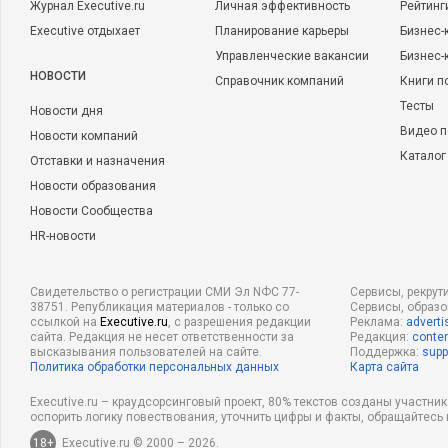
Журнал Executive.ru
Личная эффективность
Рейтинг
Executive отдыхает
Планирование карьеры
Бизнес-
Управленческие вакансии
Бизнес-
НОВОСТИ
Справочник компаний
Книги п
Тесты
Новости дня
Видео п
Новости компаний
Каталог
Отставки и назначения
Новости образования
Новости Сообщества
HR-новости
Свидетельство о регистрации СМИ Эл NФС 77-
Сервисы, рекрут
38751. Републикация материалов - только со
Сервисы, образ
ссылкой на
Executive.ru
, с разрешения редакции
Реклама:
adverti
сайта. Редакция не несет ответственности за
Редакция:
conten
высказывания пользователей на сайте.
Поддержка:
supp
Политика обработки персональных данных
Карта сайта
Executive.ru – краудсорсинговый проект, 80% текстов созданы участни
оспорить логику повествования, уточнить цифры и факты, обращайтесь 
18+
Executive.ru © 2000 – 2026.