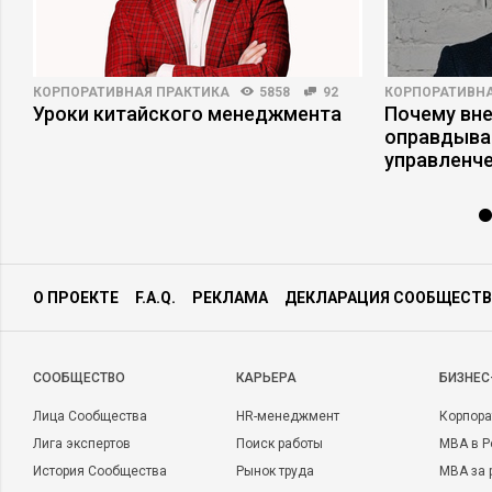
КОРПОРАТИВНАЯ ПРАКТИКА
5858
92
КОРПОРАТИВНА
–
Уроки китайского менеджмента
Почему вне
оправдыва
управленч
О ПРОЕКТЕ
F.A.Q.
РЕКЛАМА
ДЕКЛАРАЦИЯ СООБЩЕСТВ
CООБЩЕСТВО
КАРЬЕРА
БИЗНЕС
Лица Сообщества
HR-менеджмент
Корпора
Лига экспертов
Поиск работы
MBA в Р
История Сообщества
Рынок труда
MBA за 